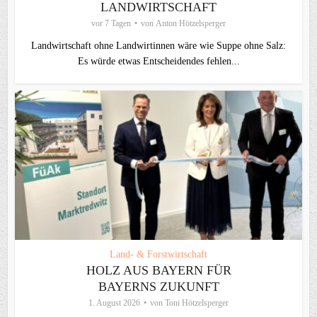
LANDWIRTSCHAFT
vor 7 Tagen
von
Anton Hötzelsperger
Landwirtschaft ohne Landwirtinnen wäre wie Suppe ohne Salz:
Es würde etwas Entscheidendes fehlen...
Land- & Forstwirtschaft
HOLZ AUS BAYERN FÜR
BAYERNS ZUKUNFT
1. August 2026
von
Toni Hötzelsperger