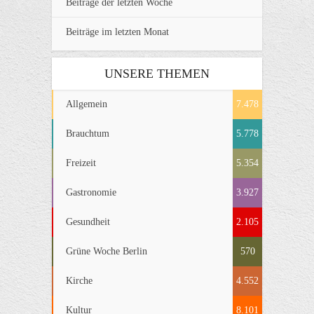
Beiträge der letzten Woche
Beiträge im letzten Monat
UNSERE THEMEN
Allgemein
7.478
Brauchtum
5.778
Freizeit
5.354
Gastronomie
3.927
Gesundheit
2.105
Grüne Woche Berlin
570
Kirche
4.552
Kultur
8.101