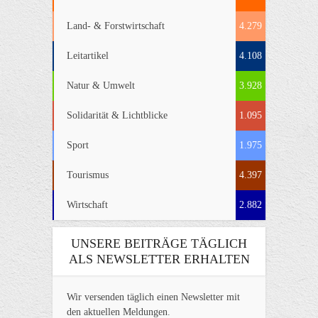
Land- & Forstwirtschaft
4.279
Leitartikel
4.108
Natur & Umwelt
3.928
Solidarität & Lichtblicke
1.095
Sport
1.975
Tourismus
4.397
Wirtschaft
2.882
UNSERE BEITRÄGE TÄGLICH
ALS NEWSLETTER ERHALTEN
Wir versenden täglich einen Newsletter mit
den aktuellen Meldungen.