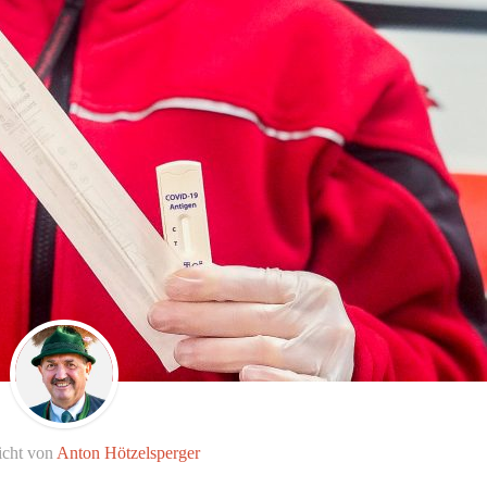
icht von
Anton Hötzelsperger