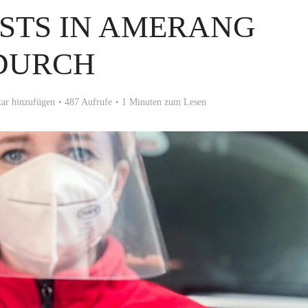
STS IN AMERANG
DURCH
r hinzufügen
487 Aufrufe
1 Minuten zum Lesen