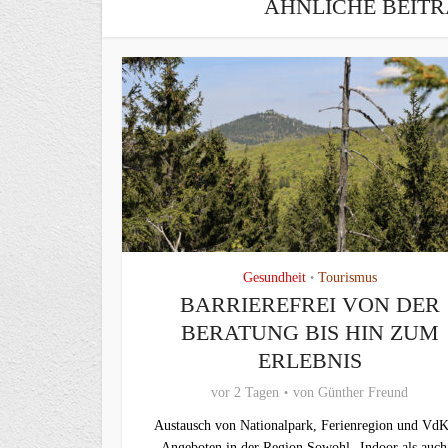
ÄHNLICHE BEITR
Gesundheit
Tourismus
•
BARRIEREFREI VON DER
BERATUNG BIS HIN ZUM
ERLEBNIS
vor 2 Tagen
von
Günther Freund
Austausch von Nationalpark, Ferienregion und VdK
Angeboten in der Region Sowohl „Indoor als auch.