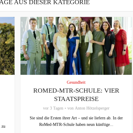
ÄGE AUS DIESER KATEGORIE
Gesundheit
ROMED-MTR-SCHULE: VIER
STAATSPREISE
vor 3 Tagen
von
Anton Hötzelsperger
Sie sind die Ersten ihrer Art – und sie liefern ab. In der
RoMed-MTR-Schule haben neun künftige...
 zu
..