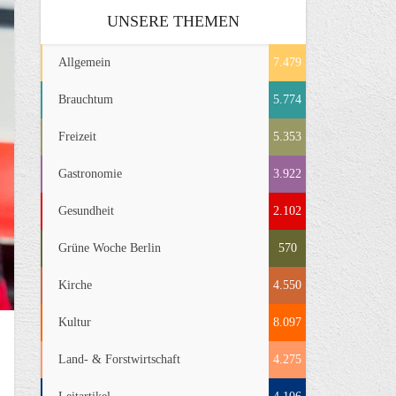
UNSERE THEMEN
Allgemein
7.479
Brauchtum
5.774
Freizeit
5.353
Gastronomie
3.922
Gesundheit
2.102
Grüne Woche Berlin
570
Kirche
4.550
Kultur
8.097
Land- & Forstwirtschaft
4.275