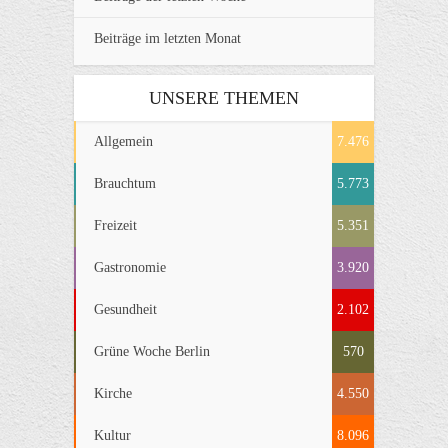
Beiträge im letzten Monat
UNSERE THEMEN
Allgemein
7.476
Brauchtum
5.773
Freizeit
5.351
Gastronomie
3.920
Gesundheit
2.102
Grüne Woche Berlin
570
Kirche
4.550
Kultur
8.096