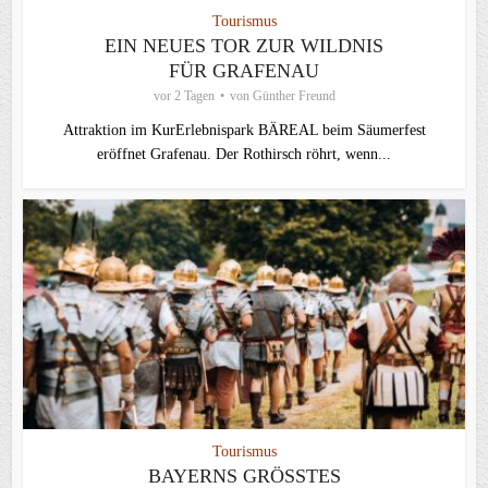
Tourismus
EIN NEUES TOR ZUR WILDNIS
FÜR GRAFENAU
vor 2 Tagen
von
Günther Freund
Attraktion im KurErlebnispark BÄREAL beim Säumerfest
eröffnet Grafenau. Der Rothirsch röhrt, wenn...
Tourismus
BAYERNS GRÖSSTES R