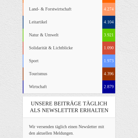
Land- & Forstwirtschaft
4.274
Leitartikel
4.104
Natur & Umwelt
3.921
Solidarität & Lichtblicke
1.090
Sport
1.973
Tourismus
4.396
Wirtschaft
2.879
UNSERE BEITRÄGE TÄGLICH
ALS NEWSLETTER ERHALTEN
Wir versenden täglich einen Newsletter mit
den aktuellen Meldungen.