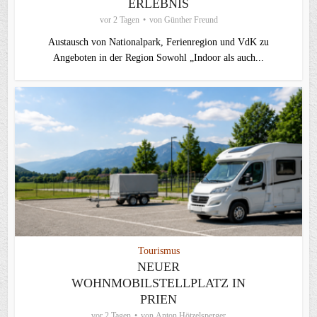
ERLEBNIS
vor 2 Tagen
von
Günther Freund
Austausch von Nationalpark, Ferienregion und VdK zu
Angeboten in der Region Sowohl „Indoor als auch...
Tourismus
NEUER
WOHNMOBILSTELLPLATZ IN
PRIEN
vor 2 Tagen
von
Anton Hötzelsperger