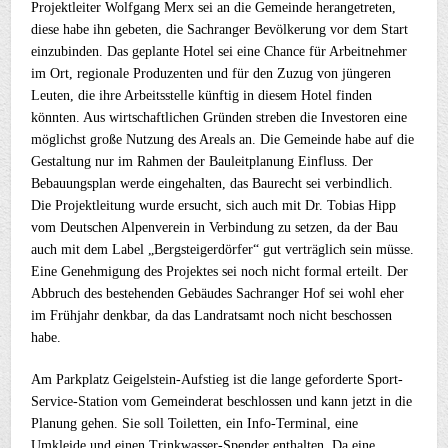
Projektleiter Wolfgang Merx sei an die Gemeinde herangetreten,
diese habe ihn gebeten, die Sachranger Bevölkerung vor dem Start
einzubinden. Das geplante Hotel sei eine Chance für Arbeitnehmer
im Ort, regionale Produzenten und für den Zuzug von jüngeren
Leuten, die ihre Arbeitsstelle künftig in diesem Hotel finden
könnten. Aus wirtschaftlichen Gründen streben die Investoren eine
möglichst große Nutzung des Areals an. Die Gemeinde habe auf die
Gestaltung nur im Rahmen der Bauleitplanung Einfluss. Der
Bebauungsplan werde eingehalten, das Baurecht sei verbindlich.
Die Projektleitung wurde ersucht, sich auch mit Dr. Tobias Hipp
vom Deutschen Alpenverein in Verbindung zu setzen, da der Bau
auch mit dem Label „Bergsteigerdörfer“ gut verträglich sein müsse.
Eine Genehmigung des Projektes sei noch nicht formal erteilt. Der
Abbruch des bestehenden Gebäudes Sachranger Hof sei wohl eher
im Frühjahr denkbar, da das Landratsamt noch nicht beschossen
habe.
Am Parkplatz Geigelstein-Aufstieg ist die lange geforderte Sport-
Service-Station vom Gemeinderat beschlossen und kann jetzt in die
Planung gehen. Sie soll Toiletten, ein Info-Terminal, eine
Umkleide und einen Trinkwasser-Spender enthalten. Da eine