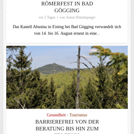
ÖMERFEST IN BAD G
ÖGGING
vor 2 Tagen
von
Anton Hötzelsperger
Das Kastell Abusina in Eining bei Bad Gögging verwandelt sich
von 14. bis 16. August erneut in eine...
Gesundheit
Tourismus
•
BARRIEREFREI VON DER
BERATUNG BIS HIN ZUM