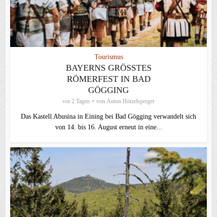
Tourismus
BAYERNS GRÖSSTES R
ÖMERFEST IN BAD G
ÖGGING
vor 2 Tagen
von
Anton Hötzelsperger
Das Kastell Abusina in Eining bei Bad Gögging verwandelt sich
von 14. bis 16. August erneut in eine...