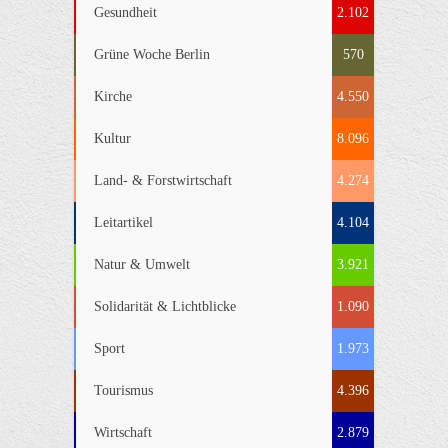
Gesundheit
2.102
Grüne Woche Berlin
570
Kirche
4.550
Kultur
8.096
Land- & Forstwirtschaft
4.274
Leitartikel
4.104
Natur & Umwelt
3.921
Solidarität & Lichtblicke
1.090
Sport
1.973
Tourismus
4.396
Wirtschaft
2.879