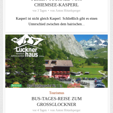
CHIEMSEE-KASPERL
vor 3 Tagen
von
Anton Hötzelsperger
Kasperl ist nicht gleich Kasperl. Schließlich gibt es einen
Unterschied zwischen dem bairischen...
Tourismus
BUS-TAGES-REISE ZUM
GROSSGLOCKNER
vor 4 Tagen
von
Anton Hötzelsperger