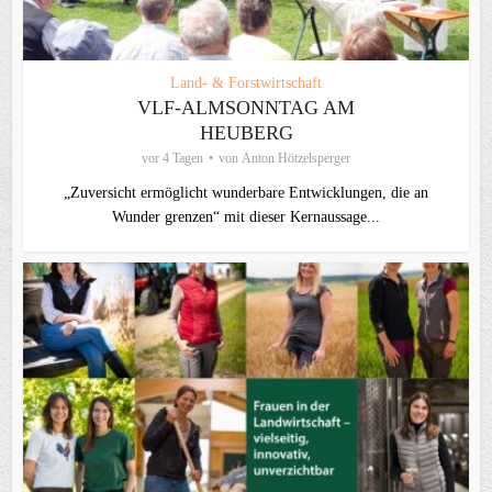
Land- & Forstwirtschaft
VLF-ALMSONNTAG AM
HEUBERG
vor 4 Tagen
von
Anton Hötzelsperger
„Zuversicht ermöglicht wunderbare Entwicklungen, die an
Wunder grenzen“ mit dieser Kernaussage...