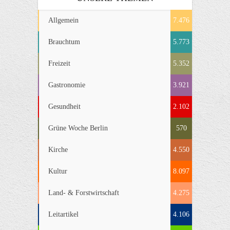
Allgemein
7.476
Brauchtum
5.773
Freizeit
5.352
Gastronomie
3.921
Gesundheit
2.102
Grüne Woche Berlin
570
Kirche
4.550
Kultur
8.097
Land- & Forstwirtschaft
4.275
Leitartikel
4.106