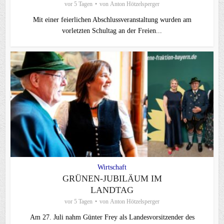
vor 5 Tagen
von
Anton Hötzelsperger
Mit einer feierlichen Abschlussveranstaltung wurden am
vorletzten Schultag an der Freien...
Wirtschaft
GRÜNEN-JUBILÄUM IM
LANDTAG
vor 5 Tagen
von
Anton Hötzelsperger
Am 27. Juli nahm Günter Frey als Landesvorsitzender des