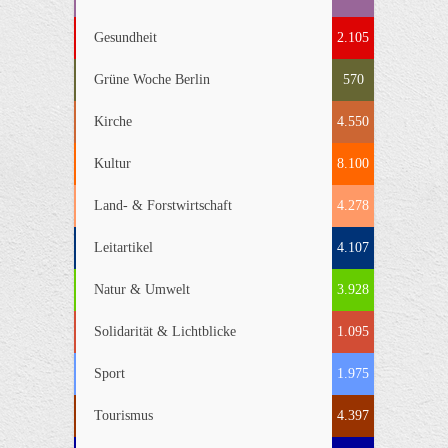
Gesundheit
2.105
Grüne Woche Berlin
570
Kirche
4.550
Kultur
8.100
Land- & Forstwirtschaft
4.278
Leitartikel
4.107
Natur & Umwelt
3.928
Solidarität & Lichtblicke
1.095
Sport
1.975
Tourismus
4.397