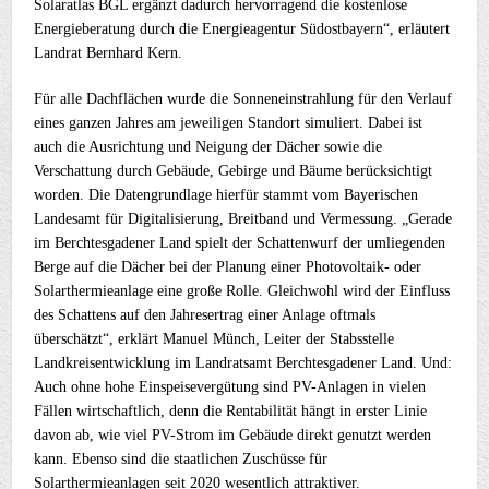
Solaratlas BGL ergänzt dadurch hervorragend die kostenlose
Energieberatung durch die Energieagentur Südostbayern“, erläutert
Landrat Bernhard Kern.
Für alle Dachflächen wurde die Sonneneinstrahlung für den Verlauf
eines ganzen Jahres am jeweiligen Standort simuliert. Dabei ist
auch die Ausrichtung und Neigung der Dächer sowie die
Verschattung durch Gebäude, Gebirge und Bäume berücksichtigt
worden. Die Datengrundlage hierfür stammt vom Bayerischen
Landesamt für Digitalisierung, Breitband und Vermessung. „Gerade
im Berchtesgadener Land spielt der Schattenwurf der umliegenden
Berge auf die Dächer bei der Planung einer Photovoltaik- oder
Solarthermieanlage eine große Rolle. Gleichwohl wird der Einfluss
des Schattens auf den Jahresertrag einer Anlage oftmals
überschätzt“, erklärt Manuel Münch, Leiter der Stabsstelle
Landkreisentwicklung im Landratsamt Berchtesgadener Land. Und:
Auch ohne hohe Einspeisevergütung sind PV-Anlagen in vielen
Fällen wirtschaftlich, denn die Rentabilität hängt in erster Linie
davon ab, wie viel PV-Strom im Gebäude direkt genutzt werden
kann. Ebenso sind die staatlichen Zuschüsse für
Solarthermieanlagen seit 2020 wesentlich attraktiver.