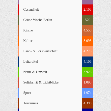
Gesundheit
2.103
Grüne Woche Berlin
570
Kirche
4.550
Kultur
8.098
Land- & Forstwirtschaft
4.276
Leitartikel
4.106
Natur & Umwelt
3.926
Solidarität & Lichtblicke
1.093
Sport
1.974
Tourismus
4.398