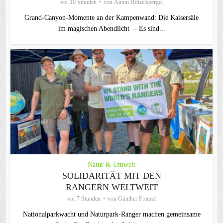
vor 10 Stunden
von
Anton Hötzelsperger
Grand-Canyon-Momente an der Kampenwand: Die Kaisersäle
im magischen Abendlicht – Es sind...
Natur & Umwelt
SOLIDARITÄT MIT DEN
RANGERN WELTWEIT
vor 7 Stunden
von
Günther Freund
Nationalparkwacht und Naturpark-Ranger machen gemeinsame