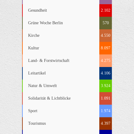
Gesundheit
2.102
Grüne Woche Berlin
570
Kirche
4.550
Kultur
8.097
Land- & Forstwirtschaft
4.275
Leitartikel
4.106
Natur & Umwelt
3.924
Solidarität & Lichtblicke
1.091
Sport
1.974
Tourismus
4.397