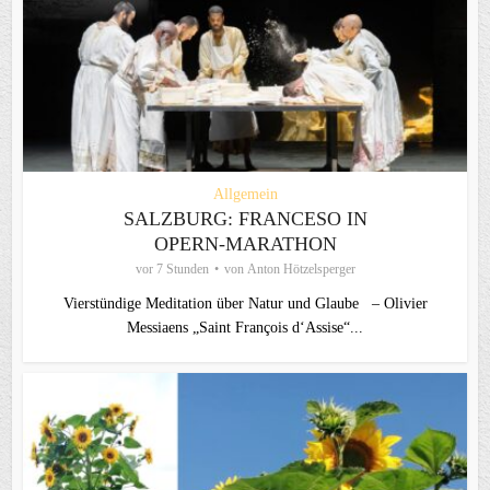
Allgemein
SALZBURG: FRANCESO IN
OPERN-MARATHON
vor 7 Stunden
von
Anton Hötzelsperger
Vierstündige Meditation über Natur und Glaube – Olivier
Messiaens „Saint François d‘Assise“...