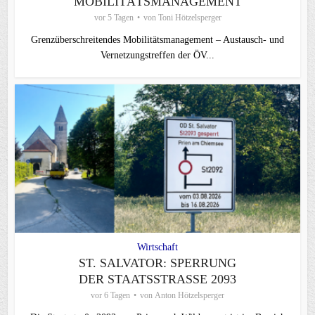
MOBILITÄTSMANAGEMENT
vor 5 Tagen
von
Toni Hötzelsperger
Grenzüberschreitendes Mobilitätsmanagement – Austausch- und
Vernetzungstreffen der ÖV...
Wirtschaft
ST. SALVATOR: SPERRUNG
DER STAATSSTRASSE 2093
vor 6 Tagen
von
Anton Hötzelsperger