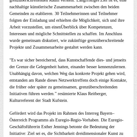
grenzüberschreitenden Raum versteht. Langfristiges Ziel ist es, eine
nachhaltige künstlerische Zusammenarbeit zwischen den beiden
Gemeinden zu etablieren. 30 Teilnehmerinnen und Teilnehmer
folgten der Einladung und erhielten die Möglichkeit, sich und ihre
Arbeit vorzustellen, um einenÜberblick über Kompetenzen,
Interessen und mögliche Schnittstellen zu schaffen. Im Anschluss
wurde gemeinsam diskutiert, wie zukünftige grenzüberschreitende
Projekte und Zusammenarbeite gestaltet werden kann.
“Es war sicher bereichernd, dass Kunstschaffende dies- und jenseits
der Grenze die Gelegenheit hatten, einander besser kennenzulernen.
Unabhängig davon, welchen Weg das konkrete Projekt gehen wird,
entstanden am Rande dieses Netzwerktreffens doch einige Kontakte,
die früher oder später zu gemeinsamen, grenzüberschreitenden
Initiativen führen werden.” resümierte Klaus Reitberger,
Kulturreferent der Stadt Kufstein.
Gefördert wird das Projekt im Rahmen des Interreg Bayern–
Österreich Programms als Euregio-Regio-Vorhaben. Die Euregio-
Geschäftsführerin Esther Jennings betonte die Bedeutung der
Initiative: Ziel sei es, die Sichtbarkeit dreidimensionaler Kunst zu