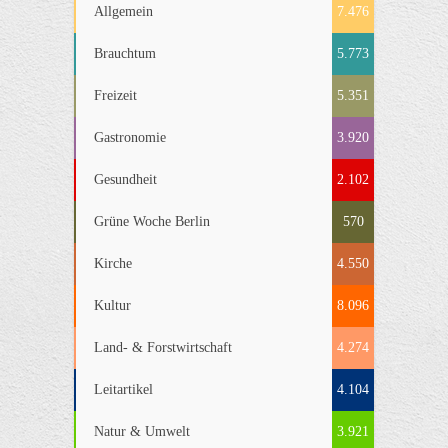
Allgemein
7.476
Brauchtum
5.773
Freizeit
5.351
Gastronomie
3.920
Gesundheit
2.102
Grüne Woche Berlin
570
Kirche
4.550
Kultur
8.096
Land- & Forstwirtschaft
4.274
Leitartikel
4.104
Natur & Umwelt
3.921