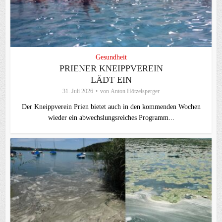
Gesundheit
PRIENER KNEIPPVEREIN
LÄDT EIN
31. Juli 2026
von
Anton Hötzelsperger
Der Kneippverein Prien bietet auch in den kommenden Wochen
wieder ein abwechslungsreiches Programm...