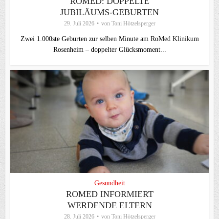
ROMED: DOPPELTE
JUBILÄUMS-GEBURTEN
29. Juli 2026
von
Toni Hötzelsperger
Zwei 1.000ste Geburten zur selben Minute am RoMed Klinikum
Rosenheim – doppelter Glücksmoment...
Gesundheit
ROMED INFORMIERT
WERDENDE ELTERN
28. Juli 2026
von
Toni Hötzelsperger