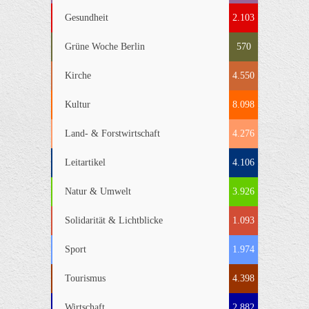
Gesundheit
2.103
Grüne Woche Berlin
570
Kirche
4.550
Kultur
8.098
Land- & Forstwirtschaft
4.276
Leitartikel
4.106
Natur & Umwelt
3.926
Solidarität & Lichtblicke
1.093
Sport
1.974
Tourismus
4.398
Wirtschaft
2.882