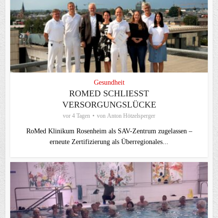
Gesundheit
ROMED SCHLIESST V
ERSORGUNGSLÜCKE
vor 4 Tagen
von
Anton Hötzelsperger
RoMed Klinikum Rosenheim als SAV-Zentrum zugelassen –
erneute Zertifizierung als Überregionales...