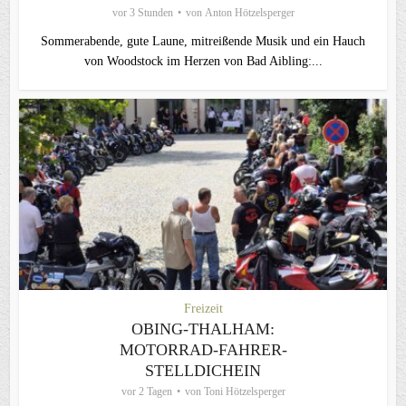
vor 3 Stunden
von
Anton Hötzelsperger
Sommerabende, gute Laune, mitreißende Musik und ein Hauch
von Woodstock im Herzen von Bad Aibling:...
Freizeit
OBING-THALHAM:
MOTORRAD-FAHRER-
STELLDICHEIN
vor 2 Tagen
von
Toni Hötzelsperger