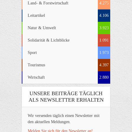
Land- & Forstwirtschaft
4.275
Leitartikel
4.106
Natur & Umwelt
3.923
Solidarität & Lichtblicke
1.091
Sport
1.973
Tourismus
4.397
Wirtschaft
2.880
UNSERE BEITRÄGE TÄGLICH
ALS NEWSLETTER ERHALTEN
Wir versenden täglich einen Newsletter mit
den aktuellen Meldungen.
Melden Sie sich für den Newsletter an!