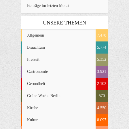
Beiträge im letzten Monat
UNSERE THEMEN
Allgemein
7.478
Brauchtum
5.774
Freizeit
5.352
Gastronomie
3.921
Gesundheit
2.102
Grüne Woche Berlin
570
Kirche
4.550
Kultur
8.097