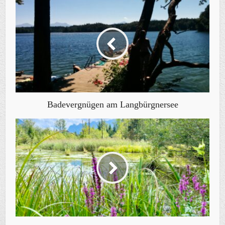
Badevergnügen am Langbürgnersee