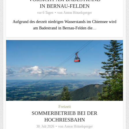
IN BERNAU-FELDEN
vor 6 Tagen
von
Anton Hötzelsperger
Aufgrund des derzeit niedrigen Wasserstands im Chiemsee wird
am Badestrand in Bernau-Felden die...
Freizeit
SOMMERBETRIEB BEI DER
HOCHRIESBAHN
30. Juli 2026
von
Anton Hötzelsperger