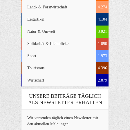
Land- & Forstwirtschaft
4.274
Leitartikel
4.104
Natur & Umwelt
3.921
Solidarität & Lichtblicke
1.090
Sport
1.973
Tourismus
4.396
Wirtschaft
2.879
UNSERE BEITRÄGE TÄGLICH
ALS NEWSLETTER ERHALTEN
Wir versenden täglich einen Newsletter mit
den aktuellen Meldungen.