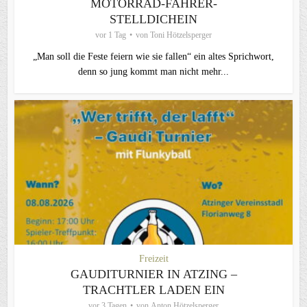
MOTORRAD-FAHRER-
STELLDICHEIN
vor 1 Tag
von
Toni Hötzelsperger
„Man soll die Feste feiern wie sie fallen“ ein altes Sprichwort,
denn so jung kommt man nicht mehr...
Freizeit
GAUDITURNIER IN ATZING –
TRACHTLER LADEN EIN
vor 3 Tagen
von
Anton Hötzelsperger