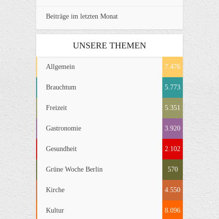
Beiträge im letzten Monat
UNSERE THEMEN
Allgemein
7.476
Brauchtum
5.773
Freizeit
5.351
Gastronomie
3.920
Gesundheit
2.102
Grüne Woche Berlin
570
Kirche
4.550
Kultur
8.096