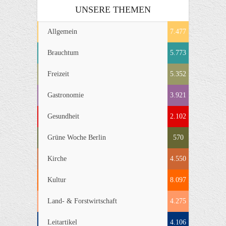
UNSERE THEMEN
Allgemein
7.477
Brauchtum
5.773
Freizeit
5.352
Gastronomie
3.921
Gesundheit
2.102
Grüne Woche Berlin
570
Kirche
4.550
Kultur
8.097
Land- & Forstwirtschaft
4.275
Leitartikel
4.106