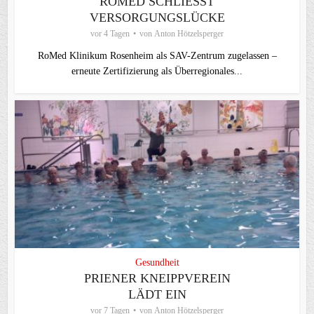
ROMED SCHLIESST V
ERSORGUNGSLÜCKE
vor 4 Tagen
von
Anton Hötzelsperger
RoMed Klinikum Rosenheim als SAV-Zentrum zugelassen –
erneute Zertifizierung als Überregionales...
Gesundheit
PRIENER KNEIPPVEREIN
LÄDT EIN
vor 7 Tagen
von
Anton Hötzelsperger