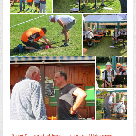
Atzing-Wildenwart
Chiemgau
Frasdorf
Hufeisenverein