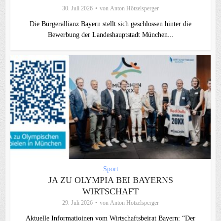
30. Juli 2026
von
Anton Hötzelsperger
Die Bürgerallianz Bayern stellt sich geschlossen hinter die
Bewerbung der Landeshauptstadt München...
Sport
JA ZU OLYMPIA BEI BAYERNS
WIRTSCHAFT
29. Juli 2026
von
Anton Hötzelsperger
Aktuelle Informatioinen vom Wirtschaftsbeirat Bayern: “Der