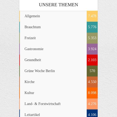
UNSERE THEMEN
Allgemein
7.478
Brauchtum
5.776
Freizeit
5.353
Gastronomie
3.924
Gesundheit
2.103
Grüne Woche Berlin
570
Kirche
4.550
Kultur
8.098
Land- & Forstwirtschaft
4.276
Leitartikel
4.106