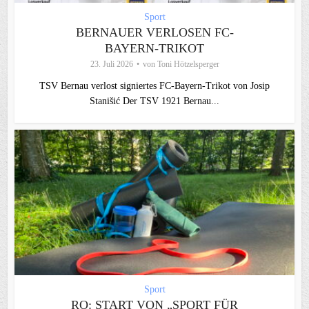
Sport
BERNAUER VERLOSEN FC-
BAYERN-TRIKOT
23. Juli 2026
von
Toni Hötzelsperger
TSV Bernau verlost signiertes FC‑Bayern‑Trikot von Josip
Stanišić Der TSV 1921 Bernau...
Sport
RO: START VON „SPORT FÜR