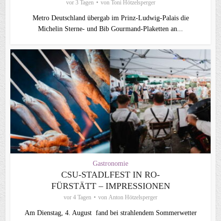
vor 3 Tagen
von
Toni Hötzelsperger
Metro Deutschland übergab im Prinz-Ludwig-Palais die
Michelin Sterne- und Bib Gourmand-Plaketten an...
Gastronomie
CSU-STADLFEST IN RO-
FÜRSTÄTT – IMPRESSIONEN
vor 4 Tagen
von
Anton Hötzelsperger
Am Dienstag, 4. August fand bei strahlendem Sommerwetter