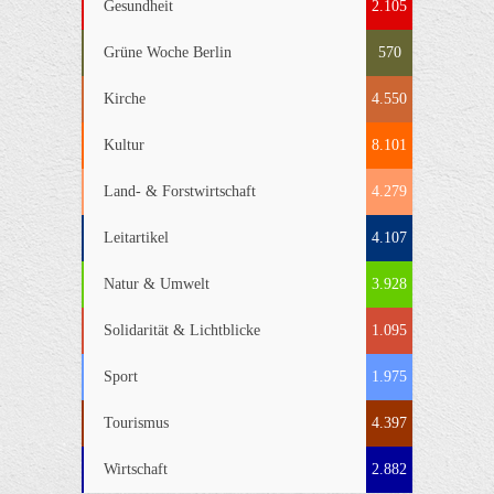
Gesundheit
2.105
Grüne Woche Berlin
570
Kirche
4.550
Kultur
8.101
Land- & Forstwirtschaft
4.279
Leitartikel
4.107
Natur & Umwelt
3.928
Solidarität & Lichtblicke
1.095
Sport
1.975
Tourismus
4.397
Wirtschaft
2.882