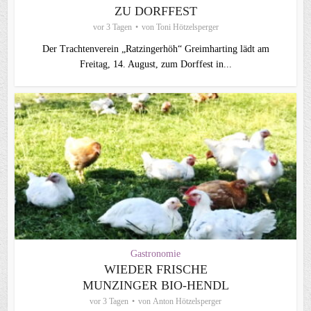
ZU DORFFEST
vor 3 Tagen
von
Toni Hötzelsperger
Der Trachtenverein „Ratzingerhöh“ Greimharting lädt am
Freitag, 14. August, zum Dorffest in...
Gastronomie
WIEDER FRISCHE
MUNZINGER BIO-HENDL
vor 3 Tagen
von
Anton Hötzelsperger