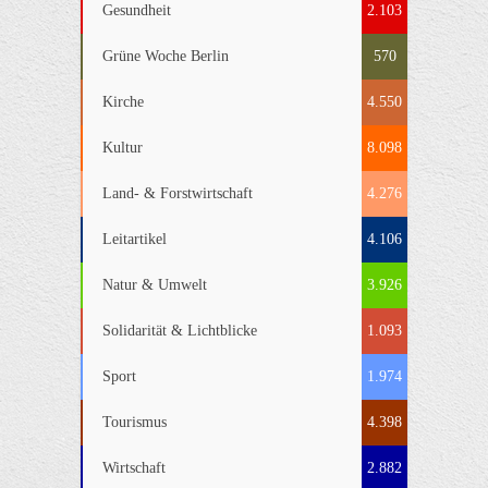
Gesundheit
2.103
Grüne Woche Berlin
570
Kirche
4.550
Kultur
8.098
Land- & Forstwirtschaft
4.276
Leitartikel
4.106
Natur & Umwelt
3.926
Solidarität & Lichtblicke
1.093
Sport
1.974
Tourismus
4.398
Wirtschaft
2.882