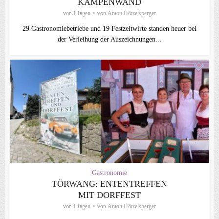
KAMPENWAND
vor 3 Tagen
von
Anton Hötzelsperger
29 Gastronomiebetriebe und 19 Festzeltwirte standen heuer bei
der Verleihung der Auszeichnungen...
Gastronomie
TÖRWANG: ENTENTREFFEN
MIT DORFFEST
vor 4 Tagen
von
Anton Hötzelsperger