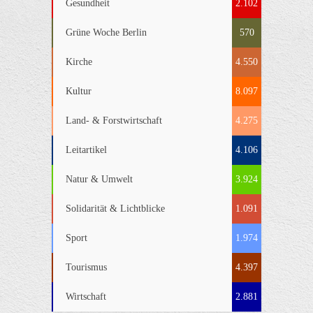
Gesundheit
2.102
Grüne Woche Berlin
570
Kirche
4.550
Kultur
8.097
Land- & Forstwirtschaft
4.275
Leitartikel
4.106
Natur & Umwelt
3.924
Solidarität & Lichtblicke
1.091
Sport
1.974
Tourismus
4.397
Wirtschaft
2.881