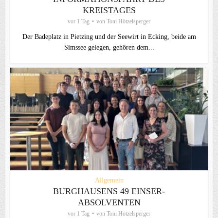
KREISTAGES
vor 1 Tag
von
Toni Hötzelsperger
Der Badeplatz in Pietzing und der Seewirt in Ecking, beide am
Simssee gelegen, gehören dem...
Allgemein
BURGHAUSENS 49 EINSER-
ABSOLVENTEN
vor 1 Tag
von
Toni Hötzelsperger