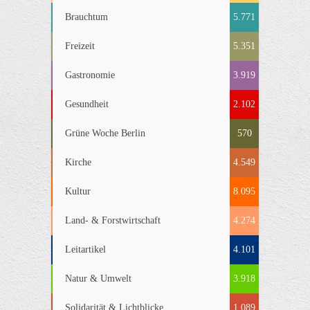
Brauchtum
5.771
Freizeit
5.351
Gastronomie
3.919
Gesundheit
2.102
Grüne Woche Berlin
570
Kirche
4.549
Kultur
8.095
Land- & Forstwirtschaft
4.274
Leitartikel
4.101
Natur & Umwelt
3.918
Solidarität & Lichtblicke
1.089