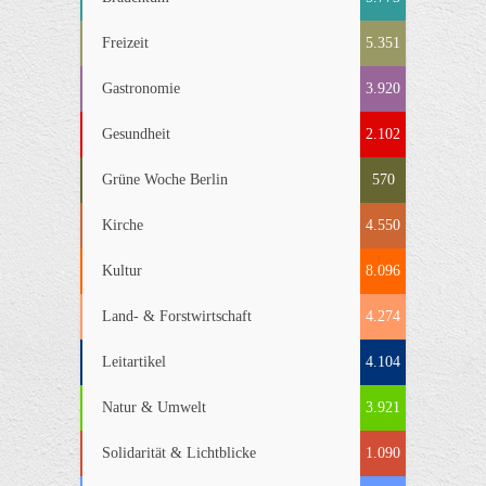
Freizeit
5.351
Gastronomie
3.920
Gesundheit
2.102
Grüne Woche Berlin
570
Kirche
4.550
Kultur
8.096
Land- & Forstwirtschaft
4.274
Leitartikel
4.104
Natur & Umwelt
3.921
Solidarität & Lichtblicke
1.090