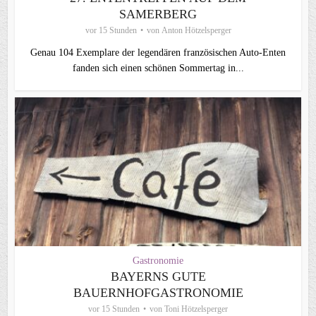
SAMERBERG
vor 15 Stunden
von
Anton Hötzelsperger
Genau 104 Exemplare der legendären französischen Auto-Enten
fanden sich einen schönen Sommertag in...
Gastronomie
BAYERNS GUTE
BAUERNHOFGASTRONOMIE
vor 15 Stunden
von
Toni Hötzelsperger