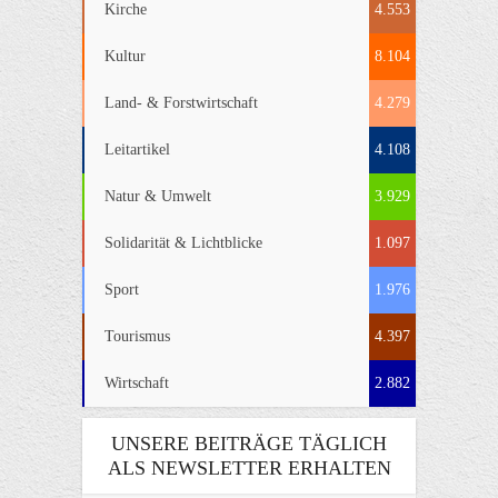
Kirche
4.553
Kultur
8.104
Land- & Forstwirtschaft
4.279
Leitartikel
4.108
Natur & Umwelt
3.929
Solidarität & Lichtblicke
1.097
Sport
1.976
Tourismus
4.397
Wirtschaft
2.882
UNSERE BEITRÄGE TÄGLICH
ALS NEWSLETTER ERHALTEN