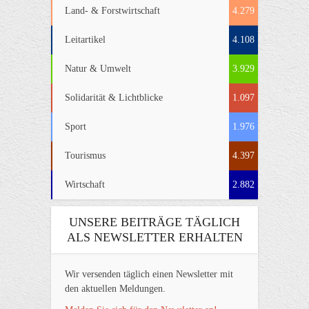
Land- & Forstwirtschaft
4.279
Leitartikel
4.108
Natur & Umwelt
3.929
Solidarität & Lichtblicke
1.097
Sport
1.976
Tourismus
4.397
Wirtschaft
2.882
UNSERE BEITRÄGE TÄGLICH
ALS NEWSLETTER ERHALTEN
Wir versenden täglich einen Newsletter mit
den aktuellen Meldungen.