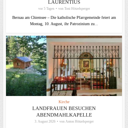
LAURENTIUS
vor 5 Tagen
von
Toni Hötzelsperger
Bernau am Chiemsee – Die katholische Pfarrgemeinde feiert am
Montag, 10. August, ihr Patrozinium zu...
Kirche
LANDFRAUEN BESUCHEN
ABENDMAHLKAPELLE
3. August 2026
von
Anton Hötzelsperger