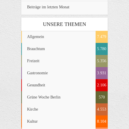
Beiträge im letzten Monat
UNSERE THEMEN
Allgemein
7.479
Brauchtum
5.780
Freizeit
5.356
Gastronomie
3.931
Gesundheit
2.106
Grüne Woche Berlin
570
Kirche
4.553
Kultur
8.104