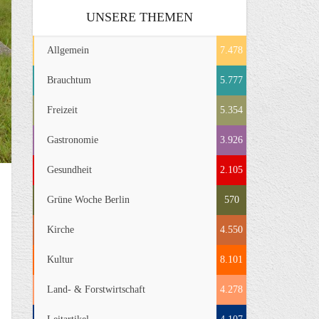
UNSERE THEMEN
Allgemein
7.478
Brauchtum
5.777
Freizeit
5.354
Gastronomie
3.926
Gesundheit
2.105
Grüne Woche Berlin
570
Kirche
4.550
Kultur
8.101
Land- & Forstwirtschaft
4.278