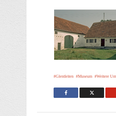
Glentleiten
Museum
Weitere U