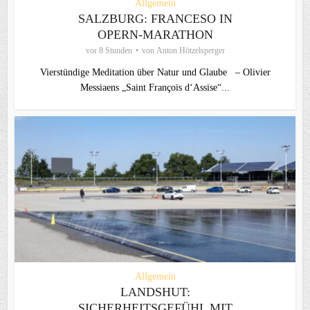
Allgemein
SALZBURG: FRANCESO IN
OPERN-MARATHON
vor 8 Stunden
von
Anton Hötzelsperger
Vierstündige Meditation über Natur und Glaube – Olivier
Messiaens „Saint François d‘Assise“...
Allgemein
LANDSHUT:
SICHERHEITSGEFÜHL MIT