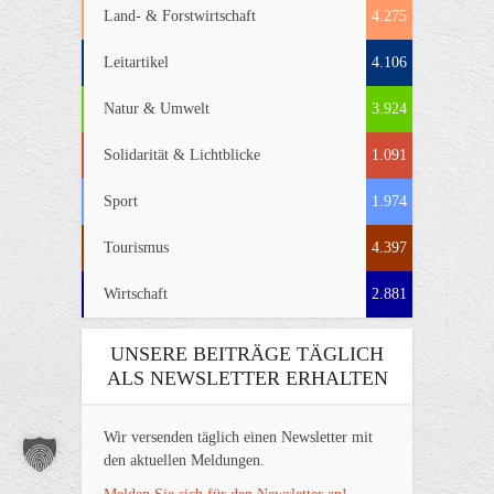
Land- & Forstwirtschaft
4.275
Leitartikel
4.106
Natur & Umwelt
3.924
Solidarität & Lichtblicke
1.091
Sport
1.974
Tourismus
4.397
Wirtschaft
2.881
UNSERE BEITRÄGE TÄGLICH
ALS NEWSLETTER ERHALTEN
Wir versenden täglich einen Newsletter mit
den aktuellen Meldungen.