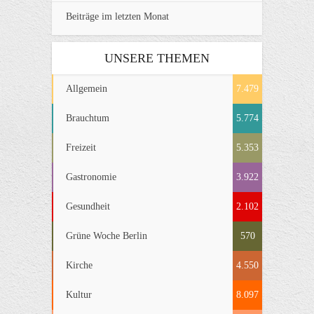
Beiträge im letzten Monat
UNSERE THEMEN
Allgemein
7.479
Brauchtum
5.774
Freizeit
5.353
Gastronomie
3.922
Gesundheit
2.102
Grüne Woche Berlin
570
Kirche
4.550
Kultur
8.097