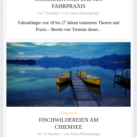
FAHRPRAXIS
vor 7 Stunden
von
Anton Hötzelsperger
Fahranfänger von 18 bis 27 Jahren trainierten Theorie und
Praxis – Bereits vier Termine dieses...
Allgemein
FISCHWILDEREIEN AM
CHIEMSEE
vor 11 Stunden
von
Anton Hötzelsperger