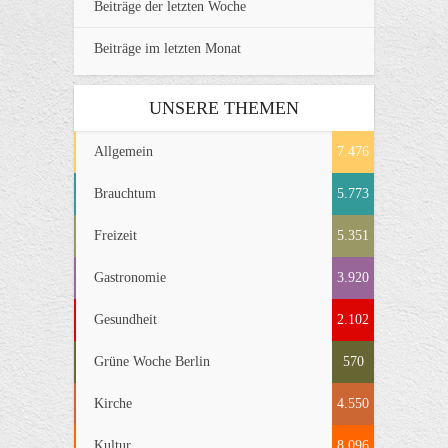
Beiträge der letzten Woche
Beiträge im letzten Monat
UNSERE THEMEN
Allgemein
7.476
Brauchtum
5.773
Freizeit
5.351
Gastronomie
3.920
Gesundheit
2.102
Grüne Woche Berlin
570
Kirche
4.550
Kultur
8.096