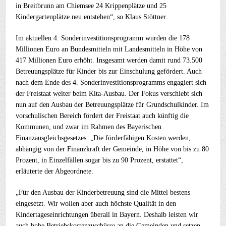
in Breitbrunn am Chiemsee 24 Krippenplätze und 25
Kindergartenplätze neu entstehen“, so Klaus Stöttner.
Im aktuellen 4. Sonderinvestitionsprogramm wurden die 178
Millionen Euro an Bundesmitteln mit Landesmitteln in Höhe von
417 Millionen Euro erhöht. Insgesamt werden damit rund 73.500
Betreuungsplätze für Kinder bis zur Einschulung gefördert. Auch
nach dem Ende des 4. Sonderinvestitionsprogramms engagiert sich
der Freistaat weiter beim Kita-Ausbau. Der Fokus verschiebt sich
nun auf den Ausbau der Betreuungsplätze für Grundschulkinder. Im
vorschulischen Bereich fördert der Freistaat auch künftig die
Kommunen, und zwar im Rahmen des Bayerischen
Finanzausgleichsgesetzes. „Die förderfähigen Kosten werden,
abhängig von der Finanzkraft der Gemeinde, in Höhe von bis zu 80
Prozent, in Einzelfällen sogar bis zu 90 Prozent, erstattet“,
erläuterte der Abgeordnete.
„Für den Ausbau der Kinderbetreuung sind die Mittel bestens
eingesetzt. Wir wollen aber auch höchste Qualität in den
Kindertageseinrichtungen überall in Bayern. Deshalb leisten wir
auch hohe Betriebskostenzuschüsse an die Gemeinden und setzen