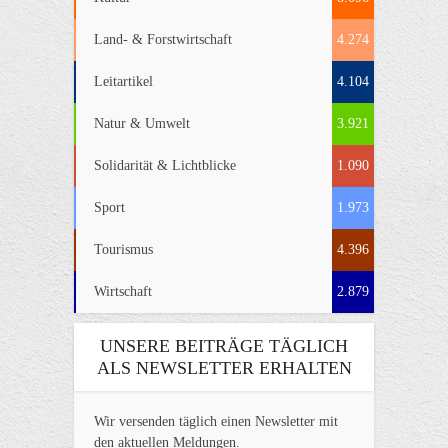
Land- & Forstwirtschaft
4.274
Leitartikel
4.104
Natur & Umwelt
3.921
Solidarität & Lichtblicke
1.090
Sport
1.973
Tourismus
4.396
Wirtschaft
2.879
UNSERE BEITRÄGE TÄGLICH
ALS NEWSLETTER ERHALTEN
Wir versenden täglich einen Newsletter mit
den aktuellen Meldungen.