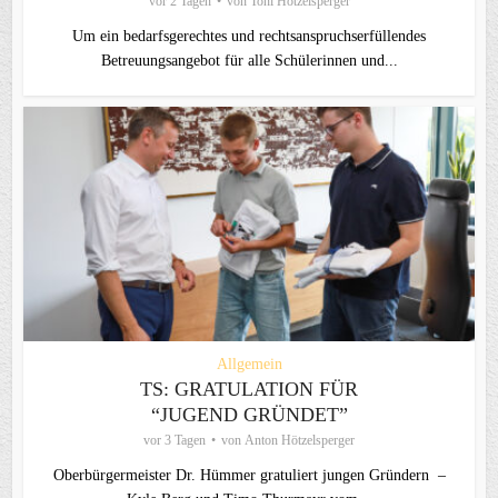
vor 2 Tagen
von
Toni Hötzelsperger
Um ein bedarfsgerechtes und rechtsanspruchserfüllendes
Betreuungsangebot für alle Schülerinnen und...
Allgemein
TS: GRATULATION FÜR
“JUGEND GRÜNDET”
vor 3 Tagen
von
Anton Hötzelsperger
Oberbürgermeister Dr. Hümmer gratuliert jungen Gründern –