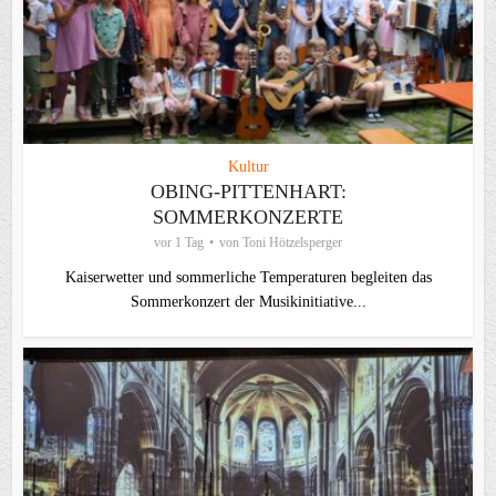
Kultur
OBING-PITTENHART:
SOMMERKONZERTE
vor 1 Tag
von
Toni Hötzelsperger
Kaiserwetter und sommerliche Temperaturen begleiten das
Sommerkonzert der Musikinitiative...