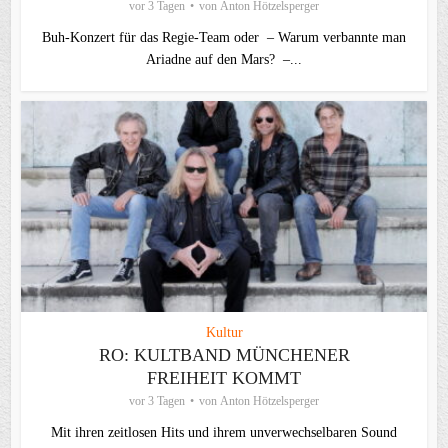
vor 3 Tagen
von
Anton Hötzelsperger
Buh-Konzert für das Regie-Team oder – Warum verbannte man
Ariadne auf den Mars? –...
Kultur
RO: KULTBAND MÜNCHENER
FREIHEIT KOMMT
vor 3 Tagen
von
Anton Hötzelsperger
Mit ihren zeitlosen Hits und ihrem unverwechselbaren Sound