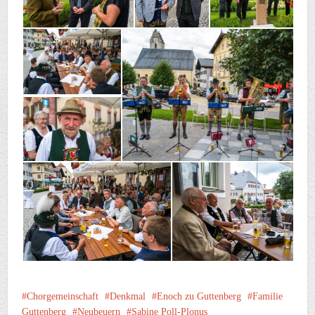
Chorgemeinschaft
Denkmal
Enoch zu Guttenberg
Familie
Guttenberg
Neubeuern
Sabine Poll-Plonus