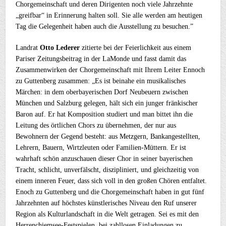
Chorgemeinschaft und deren Dirigenten noch viele Jahrzehnte
„greifbar“ in Erinnerung halten soll. Sie alle werden am heutigen
Tag die Gelegenheit haben auch die Ausstellung zu besuchen.”
Landrat
Otto Lederer
zitierte bei der Feierlichkeit aus einem
Pariser Zeitungsbeitrag in der LaMonde und fasst damit das
Zusammenwirken der Chorgemeinschaft mit Ihrem Leiter Ennoch
zu Guttenberg zusammen: „Es ist beinahe ein musikalisches
Märchen: in dem oberbayerischen Dorf Neubeuern zwischen
München und Salzburg gelegen, hält sich ein junger fränkischer
Baron auf. Er hat Komposition studiert und man bittet ihn die
Leitung des örtlichen Chors zu übernehmen, der nur aus
Bewohnern der Gegend besteht: aus Metzgern, Bankangestellten,
Lehrern, Bauern, Wirtzleuten oder Familien-Müttern. Er ist
wahrhaft schön anzuschauen dieser Chor in seiner bayerischen
Tracht, schlicht, unverfälscht, diszipliniert, und gleichzeitig von
einem inneren Feuer, dass sich voll in den großen Chören entfaltet.
Enoch zu Guttenberg und die Chorgemeinschaft haben in gut fünf
Jahrzehnten auf höchstes künstlerisches Niveau den Ruf unserer
Region als Kulturlandschaft in die Welt getragen. Sei es mit den
Herrenchiemsee-Festspielen, bei zahllosen Einladungen zu