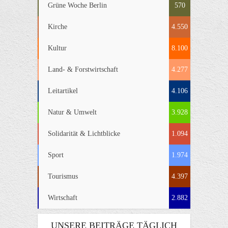
Grüne Woche Berlin
570
Kirche
4.550
Kultur
8.100
Land- & Forstwirtschaft
4.277
Leitartikel
4.106
Natur & Umwelt
3.928
Solidarität & Lichtblicke
1.094
Sport
1.974
Tourismus
4.397
Wirtschaft
2.882
UNSERE BEITRÄGE TÄGLICH