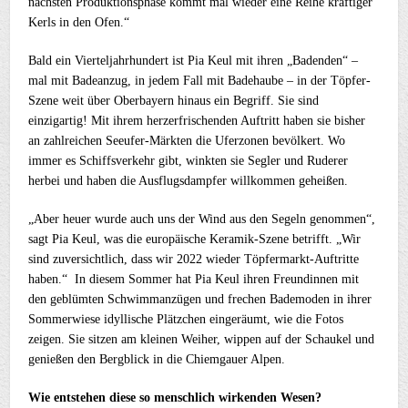
nächsten Produktionsphase kommt mal wieder eine Reihe kräftiger
Kerls in den Ofen.“
Bald ein Vierteljahrhundert ist Pia Keul mit ihren „Badenden“ –
mal mit Badeanzug, in jedem Fall mit Badehaube – in der Töpfer-
Szene weit über Oberbayern hinaus ein Begriff. Sie sind
einzigartig! Mit ihrem herzerfrischenden Auftritt haben sie bisher
an zahlreichen Seeufer-Märkten die Uferzonen bevölkert. Wo
immer es Schiffsverkehr gibt, winkten sie Segler und Ruderer
herbei und haben die Ausflugsdampfer willkommen geheißen.
„Aber heuer wurde auch uns der Wind aus den Segeln genommen“,
sagt Pia Keul, was die europäische Keramik-Szene betrifft. „Wir
sind zuversichtlich, dass wir 2022 wieder Töpfermarkt-Auftritte
haben.“ In diesem Sommer hat Pia Keul ihren Freundinnen mit
den geblümten Schwimmanzügen und frechen Bademoden in ihrer
Sommerwiese idyllische Plätzchen eingeräumt, wie die Fotos
zeigen. Sie sitzen am kleinen Weiher, wippen auf der Schaukel und
genießen den Bergblick in die Chiemgauer Alpen.
Wie entstehen diese so menschlich wirkenden Wesen?