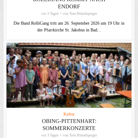
ENDORF
vor 3 Tagen
von
Toni Hötzelsperger
Die Band RolliGang tritt am 26. September 2026 um 19 Uhr in
der Pfarrkirche St. Jakobus in Bad...
Kultur
OBING-PITTENHART:
SOMMERKONZERTE
vor 3 Tagen
von
Toni Hötzelsperger