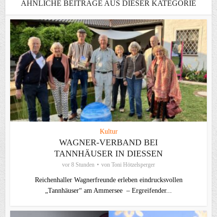
ÄHNLICHE BEITRÄGE AUS DIESER KATEGORIE
Kultur
WAGNER-VERBAND BEI
TANNHÄUSER IN DIESSEN
vor 8 Stunden
von
Toni Hötzelsperger
Reichenhaller Wagnerfreunde erleben eindrucksvollen
„Tannhäuser“ am Ammersee – Ergreifender...