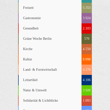
Freizeit
5.353
Gastronomie
3.924
Gesundheit
2.103
Grüne Woche Berlin
570
Kirche
4.550
Kultur
8.098
Land- & Forstwirtschaft
4.276
Leitartikel
4.106
Natur & Umwelt
3.926
Solidarität & Lichtblicke
1.093