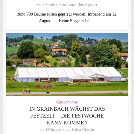
vor 6 Stunden
von
Anton Hötzelsperger
Rund 700 Bäume sollen gepflegt werden, Infoabend am 12.
August – Keine Frage, schön...
Gastronomie
IN GRAINBACH WÄCHST DAS
FESTZELT – DIE FESTWOCHE
KANN KOMMEN
vor 13 Stunden
von
Rainer Nitzsche