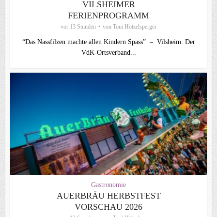
VILSHEIMER
FERIENPROGRAMM
vor 13 Stunden
von
Toni Hötzelsperger
“Das Nassfilzen machte allen Kindern Spass” – Vilsheim. Der
VdK-Ortsverband...
Gastronomie
AUERBRÄU HERBSTFEST
VORSCHAU 2026