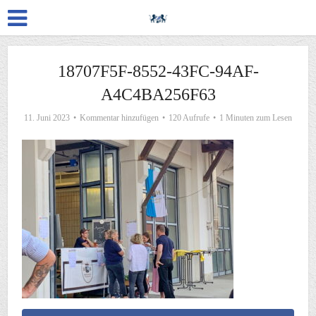
18707F5F-8552-43FC-94AF-
A4C4BA256F63
11. Juni 2023
Kommentar hinzufügen
120 Aufrufe
1 Minuten zum Lesen