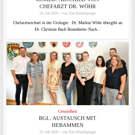
CHEFARZT DR. WÖHR
24. Juli 2026
von
Toni Hötzelsperger
Chefarztwechsel in der Urologie: Dr. Markus Wöhr übergibt an
Dr. Christian Bach Rosenheim–Nach...
Gesundheit
BGL: AUSTAUSCH MIT
HEBAMMEN
23. Juli 2026
von
Toni Hötzelsperger