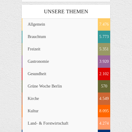
UNSERE THEMEN
Allgemein
7.476
Brauchtum
5.773
Freizeit
5.351
Gastronomie
3.920
Gesundheit
2.102
Grüne Woche Berlin
570
Kirche
4.549
Kultur
8.095
Land- & Forstwirtschaft
4.274