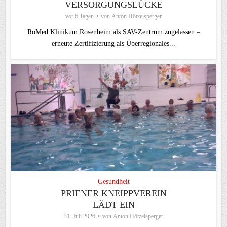
ERSORGUNGSLÜCKE
vor 6 Tagen
von
Anton Hötzelsperger
RoMed Klinikum Rosenheim als SAV-Zentrum zugelassen –
erneute Zertifizierung als Überregionales...
Gesundheit
PRIENER KNEIPPVEREIN
LÄDT EIN
31. Juli 2026
von
Anton Hötzelsperger