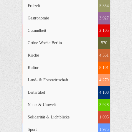
Freizeit
5.354
Gastronomie
3.927
Gesundheit
2.105
Grüne Woche Berlin
570
Kirche
4.551
Kultur
8.101
Land- & Forstwirtschaft
4.279
Leitartikel
4.108
Natur & Umwelt
3.928
Solidarität & Lichtblicke
1.095
Sport
1.975