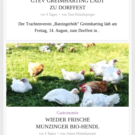
GTEV GREIMHARTING LÄDT
ZU DORFFEST
vor 4 Tagen
von
Toni Hötzelsperger
Der Trachtenverein „Ratzingerhöh“ Greimharting lädt am
Freitag, 14. August, zum Dorffest in...
Gastronomie
WIEDER FRISCHE
MUNZINGER BIO-HENDL
vor 4 Tagen
von
Anton Hötzelsperger