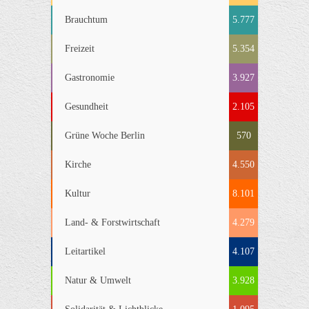
Brauchtum
5.777
Freizeit
5.354
Gastronomie
3.927
Gesundheit
2.105
Grüne Woche Berlin
570
Kirche
4.550
Kultur
8.101
Land- & Forstwirtschaft
4.279
Leitartikel
4.107
Natur & Umwelt
3.928