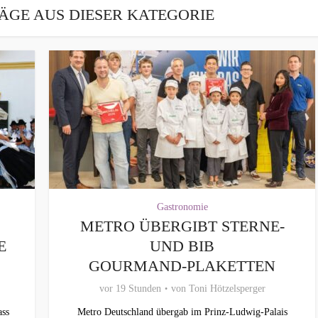
ÄGE AUS DIESER KATEGORIE
Gastronomie
METRO ÜBERGIBT STERNE-
E
UND BIB
GOURMAND‑PLAKETTEN
vor 19 Stunden
von
Toni Hötzelsperger
ass
Metro Deutschland übergab im Prinz-Ludwig-Palais