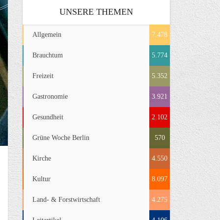
UNSERE THEMEN
Allgemein
7.478
Brauchtum
5.774
Freizeit
5.352
Gastronomie
3.921
Gesundheit
2.102
Grüne Woche Berlin
570
Kirche
4.550
Kultur
8.097
Land- & Forstwirtschaft
4.275