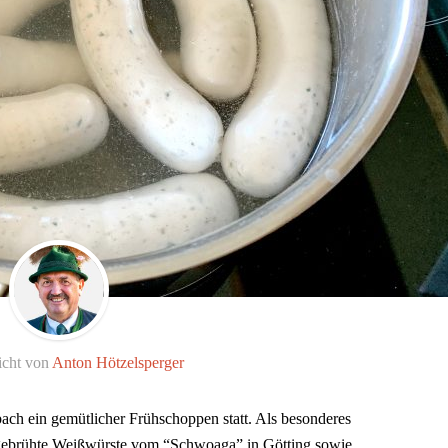
icht von
Anton Hötzelsperger
ach ein gemütlicher Frühschoppen statt. Als besonderes
stgebrühte Weißwürste vom “Schwoaga” in Götting sowie