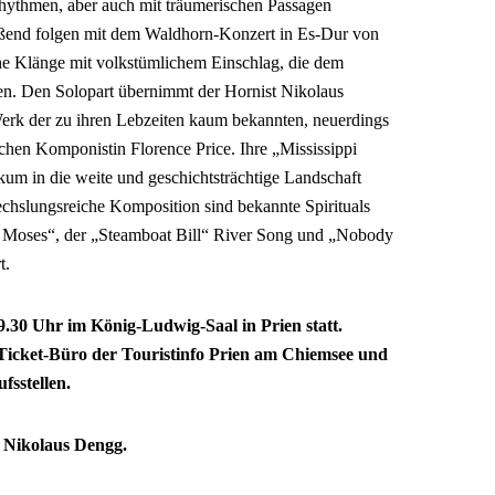
ythmen, aber auch mit träumerischen Passagen
ßend folgen mit dem Waldhorn-Konzert in Es-Dur von
he Klänge mit volkstümlichem Einschlag, die dem
gen. Den Solopart übernimmt der Hornist Nikolaus
erk der zu ihren Lebzeiten kaum bekannten, neuerdings
chen Komponistin Florence Price. Ihre „Mississippi
ikum in die weite und geschichtsträchtige Landschaft
echslungsreiche Komposition sind bekannte Spirituals
, Moses“, der „Steamboat Bill“ River Song und „Nobody
t.
.30 Uhr im König-Ludwig-Saal in Prien statt.
m Ticket-Büro der Touristinfo Prien am Chiemsee und
fsstellen.
n Nikolaus Dengg.