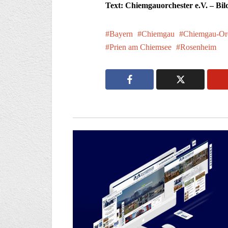
Text: Chiemgauorchester e.V. – Bil
Bayern
Chiemgau
Chiemgau-Orc
Prien am Chiemsee
Rosenheim