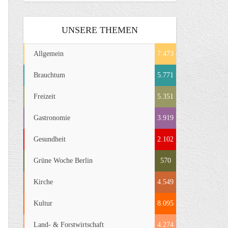
UNSERE THEMEN
Allgemein
7.473
Brauchtum
5.771
Freizeit
5.351
Gastronomie
3.919
Gesundheit
2.102
Grüne Woche Berlin
570
Kirche
4.549
Kultur
8.095
Land- & Forstwirtschaft
4.274