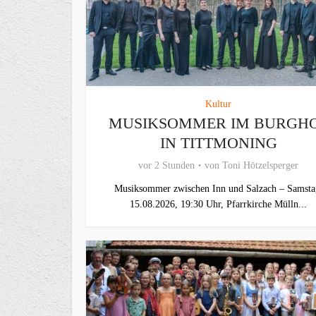
Kultur
MUSIKSOMMER IM BURGH
IN TITTMONING
vor 2 Stunden
von
Toni Hötzelsperger
Musiksommer zwischen Inn und Salzach – Samsta
15.08.2026, 19:30 Uhr, Pfarrkirche Mülln...