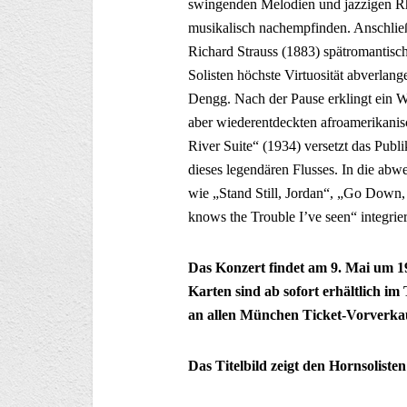
swingenden Melodien und jazzigen Rh
musikalisch nachempfinden. Anschlie
Richard Strauss (1883) spätromantisc
Solisten höchste Virtuosität abverlan
Dengg. Nach der Pause erklingt ein W
aber wiederentdeckten afroamerikanis
River Suite“ (1934) versetzt das Publ
dieses legendären Flusses. In die abw
wie „Stand Still, Jordan“, „Go Down
knows the Trouble I’ve seen“ integrier
Das Konzert findet am 9. Mai um 19
Karten sind ab sofort erhältlich i
an allen München Ticket-Vorverkau
Das Titelbild zeigt den Hornsoliste