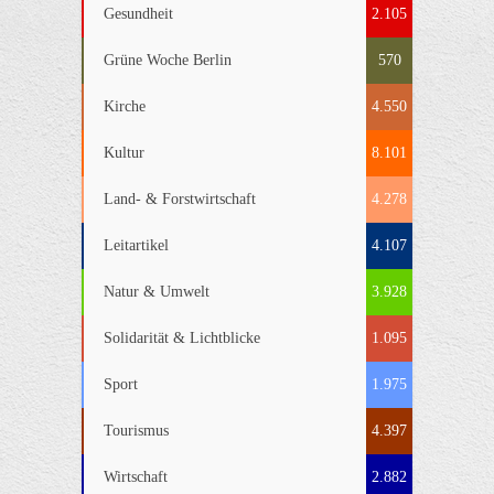
Gesundheit
2.105
Grüne Woche Berlin
570
Kirche
4.550
Kultur
8.101
Land- & Forstwirtschaft
4.278
Leitartikel
4.107
Natur & Umwelt
3.928
Solidarität & Lichtblicke
1.095
Sport
1.975
Tourismus
4.397
Wirtschaft
2.882