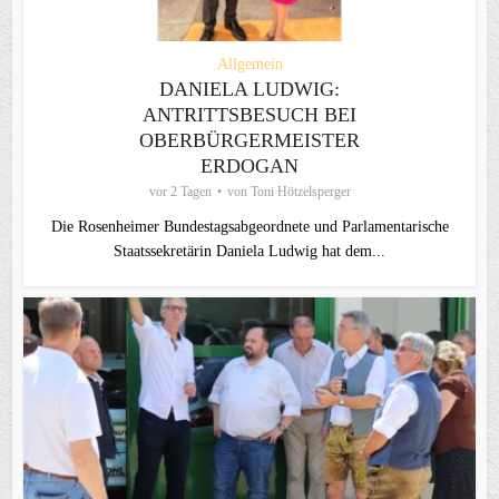
Allgemein
DANIELA LUDWIG:
ANTRITTSBESUCH BEI
OBERBÜRGERMEISTER
ERDOGAN
vor 2 Tagen
von
Toni Hötzelsperger
Die Rosenheimer Bundestagsabgeordnete und Parlamentarische
Staatssekretärin Daniela Ludwig hat dem...