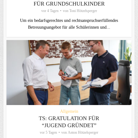
FÜR GRUNDSCHULKINDER
vor 4 Tagen
von
Toni Hötzelsperger
Um ein bedarfsgerechtes und rechtsanspruchserfüllendes
Betreuungsangebot für alle Schülerinnen und...
Allgemein
TS: GRATULATION FÜR
“JUGEND GRÜNDET”
vor 5 Tagen
von
Anton Hötzelsperger