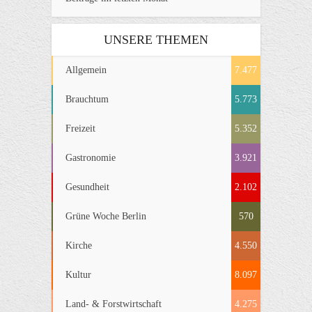
UNSERE THEMEN
Allgemein
7.477
Brauchtum
5.773
Freizeit
5.352
Gastronomie
3.921
Gesundheit
2.102
Grüne Woche Berlin
570
Kirche
4.550
Kultur
8.097
Land- & Forstwirtschaft
4.275