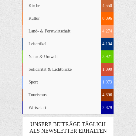
Kirche
4.550
Kultur
8.096
Land- & Forstwirtschaft
4.274
Leitartikel
4.104
Natur & Umwelt
3.921
Solidarität & Lichtblicke
1.090
Sport
1.973
Tourismus
4.396
Wirtschaft
2.879
UNSERE BEITRÄGE TÄGLICH
ALS NEWSLETTER ERHALTEN