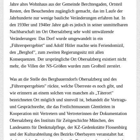
Jahre altes Wohnhaus aus der Gemeinde Berchtesgaden, Ortsteil
Resten, den Besuchenden zugänglich gemacht, das im Laufe der
Jahrhunderte nur wenige bauliche Veränderungen erfahren hat. In
den 1930er und 1940er Jahre gab es jedoch in seiner unmittelbaren
Nachbarschaft im Ort Obersalzberg sehr wohl umwälzende
Veränderungen: Das Dorf wurde umgewandelt in ein
„Führersperrgebiet“ und Adolf Hitler machte sein Feriendomizil,
den „Berghof“, zum zweiten Regierungssitz mit allen
Konsequenzen. Der ursprüngliche Ort Obersalzberg existiert nicht
mehr, die Villen der NS-Größen wurden zum Großteil zerstört.
Was an die Stelle des Bergbauerndorfs Obersalzberg und des
„Führersperrgebiets“ rückte, welche Überreste es noch gibt, und
wie erinnern an einem solchen von manchen als „Täterort“
bezeichneten Ort möglich und sinnvoll ist, behandelt die Vortrags-
und Gesprächsreihe, die das Freilichtmuseum Glentleiten in
Kooperation mit Vertretern und Vertreterinnen der Dokumentation
Obersalzberg des Instituts für Zeitgeschichte München, des
Landesamts für Denkmalpflege, der KZ-Gedenkstätte Flossenbürg
und der Kulturabteilung des Bezirks Oberbayern veranstaltet hat.