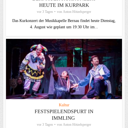
HEUTE IM KURPARK
vor 3 Tagen
von
Anton Hötzelsperger
Das Kurkonzert der Musikkapelle Bernau findet heute Dienstag,
4. August wie geplant um 19:30 Uhr im...
Kultur
FESTSPIELENDSPURT IN
IMMLING
vor 3 Tagen
von
Anton Hötzelsperger