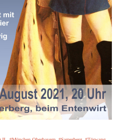
II.
München-Oberbayern
Samerberg
Törwang