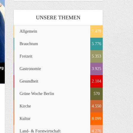
UNSERE THEMEN
Allgemein
7.478
Brauchtum
5.776
Freizeit
5.353
Gastronomie
3.925
Gesundheit
2.104
Grüne Woche Berlin
570
Kirche
4.550
Kultur
8.099
Land- & Forstwirtschaft
4.276