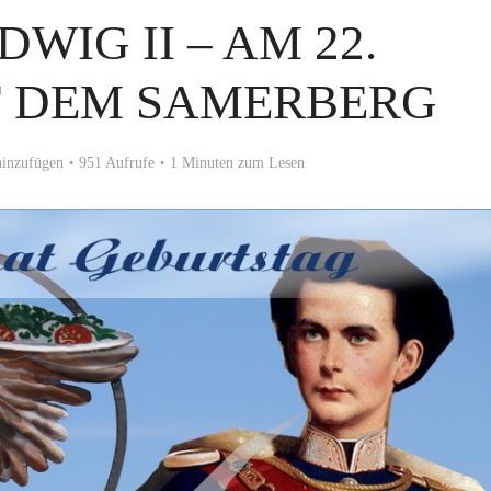
WIG II – AM 22.
F DEM SAMERBERG
inzufügen
951 Aufrufe
1 Minuten zum Lesen