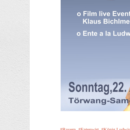
Bayern
Entenwirt
König Ludwig 