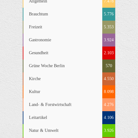
Allgemein
7.478
Brauchtum
5.776
Freizeit
5.353
Gastronomie
3.924
Gesundheit
2.103
Grüne Woche Berlin
570
Kirche
4.550
Kultur
8.098
Land- & Forstwirtschaft
4.276
Leitartikel
4.106
Natur & Umwelt
3.926