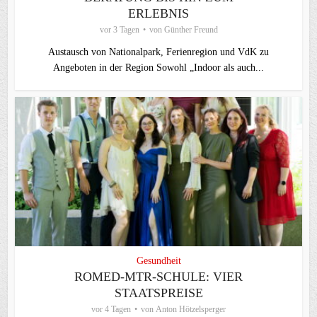
ERLEBNIS
vor 3 Tagen
von
Günther Freund
Austausch von Nationalpark, Ferienregion und VdK zu
Angeboten in der Region Sowohl „Indoor als auch...
Gesundheit
ROMED-MTR-SCHULE: VIER
STAATSPREISE
vor 4 Tagen
von
Anton Hötzelsperger