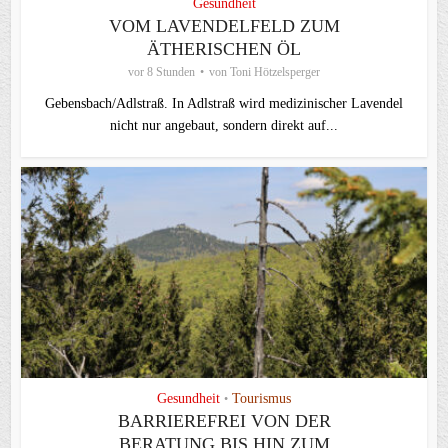
Gesundheit
VOM LAVENDELFELD ZUM
ÄTHERISCHEN ÖL
vor 8 Stunden
von
Toni Hötzelsperger
Gebensbach/Adlstraß. In Adlstraß wird medizinischer Lavendel
nicht nur angebaut, sondern direkt auf...
Gesundheit
Tourismus
•
BARRIEREFREI VON DER
BERATUNG BIS HIN ZUM