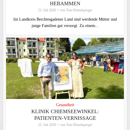
HEBAMMEN
23. Juli 2026
von
Toni Hötzelsperger
Im Landkreis Berchtesgadener Land sind werdende Mütter und
junge Familien gut versorgt. Zu einem...
Gesundheit
KLINIK CHIEMSEEWINKEL:
PATIENTEN-VERNISSAGE
23. Juli 2026
von
Toni Hötzelsperger