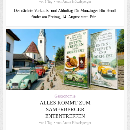
vor 1 Tag
von
Anton Hötzelsperger
Der nächste Verkaufs- und Abholtag für Munzinger Bio-Hendl
findet am Freitag, 14. August statt. Für...
Gastronomie
ALLES KOMMT ZUM
SAMERBERGER
ENTENTREFFEN
vor 1 Tag
von
Anton Hötzelsperger