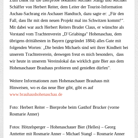
Zum Dank für die Bierprobe bekamen Michael Stangl und Michael
Schäffer von Herbert Reiter, dem Leiter der Tourist-Information
Aschau-Sachrang ein Aschauer Handtuch, dazu sagte er: „Für den
Fall, dass Ihr mit dem neuen Projekt mal ins Schwitzen kommt!“.
Mit dabei war auch Herbert Reiters Bruder Claus, er wünschte als
Vorstand vom Trachtenverein „D´Griabinga“ Hohenaschau, dem
übrigens drittältesten in Bayern (gegründet 1884) alles Gute mit
folgenden Worten: „Die beiden Michaels sind seit ihrer Kindheit bei
unserem Trachtenverein, deswegen freut es mich besonders, dass
wir heute in unserem Vereinslokal das wirklich gute Bier aus dem
Hohenaschauer Brauhaus probieren und genießen dürfen“.
Weitere Informationen zum Hohenaschauer Brauhaus mit
Hinweisen, wo es das neue Bier gibt, gibt es auf
www.brauhaushohenaschau.de
Foto: Herbert Reiter – Bierprobe beim Gasthof Brucker (vorne
Rosmarie Anner)
Fotos: Hötzelsperger – Hohenaschauer Bier (Helles) – Georg
Anttetter mit Rosmarie Anner – Michael Stangl – Rosmarie Anner