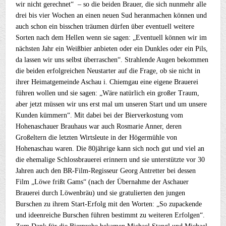
wir nicht gerechnet“ – so die beiden Brauer, die sich nunmehr alle
drei bis vier Wochen an einen neuen Sud heranmachen können und
auch schon ein bisschen träumen dürfen über eventuell weitere
Sorten nach dem Hellen wenn sie sagen: „Eventuell können wir im
nächsten Jahr ein Weißbier anbieten oder ein Dunkles oder ein Pils,
da lassen wir uns selbst überraschen“. Strahlende Augen bekommen
die beiden erfolgreichen Neustarter auf die Frage, ob sie nicht in
ihrer Heimatgemeinde Aschau i. Chiemgau eine eigene Brauerei
führen wollen und sie sagen: „Wäre natürlich ein großer Traum,
aber jetzt müssen wir uns erst mal um unseren Start und um unsere
Kunden kümmern“. Mit dabei bei der Bierverkostung vom
Hohenaschauer Brauhaus war auch Rosmarie Anner, deren
Großeltern die letzten Wirtsleute in der Högermühle von
Hohenaschau waren. Die 80jährige kann sich noch gut und viel an
die ehemalige Schlossbrauerei erinnern und sie unterstützte vor 30
Jahren auch den BR-Film-Regisseur Georg Antretter bei dessen
Film „Löwe frißt Gams“ (nach der Übernahme der Aschauer
Brauerei durch Löwenbräu) und sie gratulierten den jungen
Burschen zu ihrem Start-Erfolg mit den Worten: „So zupackende
und ideenreiche Burschen führen bestimmt zu weiteren Erfolgen“.