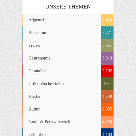
UNSERE THEMEN
Allgemein
7.474
Brauchtum
5.771
Freizeit
5.351
Gastronomie
3.919
Gesundheit
2.102
Grüne Woche Berlin
570
Kirche
4.549
Kultur
8.095
Land- & Forstwirtschaft
4.274
Leitartikel
4.103