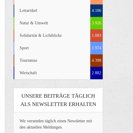
Leitartikel
4.106
Natur & Umwelt
3.926
Solidarität & Lichtblicke
1.093
Sport
1.974
Tourismus
4.398
Wirtschaft
2.882
UNSERE BEITRÄGE TÄGLICH
ALS NEWSLETTER ERHALTEN
Wir versenden täglich einen Newsletter mit
den aktuellen Meldungen.