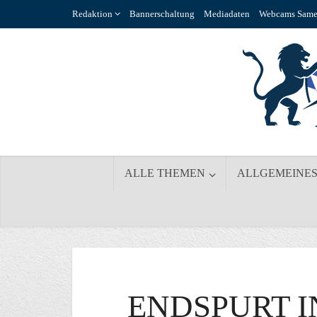
Redaktion
Bannerschaltung
Mediadaten
Webcams Same
ALLE THEMEN
ALLGEMEINE
ENDSPURT I