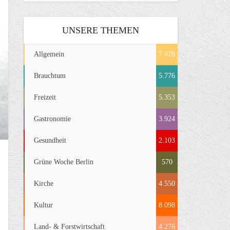
UNSERE THEMEN
Allgemein
7.478
Brauchtum
5.776
Freizeit
5.353
Gastronomie
3.924
Gesundheit
2.103
Grüne Woche Berlin
570
Kirche
4.550
Kultur
8.098
Land- & Forstwirtschaft
4.276