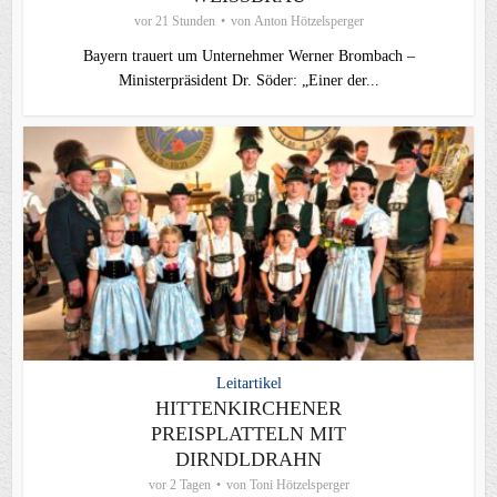
vor 21 Stunden
von
Anton Hötzelsperger
Bayern trauert um Unternehmer Werner Brombach –
Ministerpräsident Dr. Söder: „Einer der...
Leitartikel
HITTENKIRCHENER
PREISPLATTELN MIT
DIRNDLDRAHN
vor 2 Tagen
von
Toni Hötzelsperger