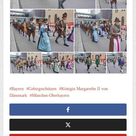
Bayern
Gebirgsschützen
Königin Margarethe II von
Dänemark
München-Oberbayern