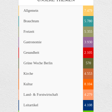
Allgemein
7.479
Brauchtum
5.780
Freizeit
5.355
Gastronomie
3.930
Gesundheit
2.105
Grüne Woche Berlin
570
Kirche
4.553
Kultur
8.104
Land- & Forstwirtschaft
4.279
Leitartikel
4.108