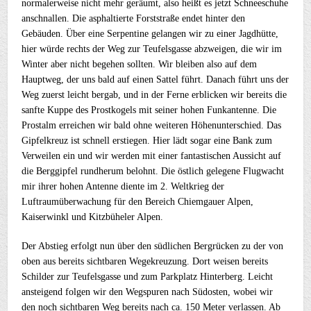
normalerweise nicht mehr geräumt, also heißt es jetzt Schneeschuhe
anschnallen. Die asphaltierte Forststraße endet hinter den
Gebäuden. Über eine Serpentine gelangen wir zu einer Jagdhütte,
hier würde rechts der Weg zur Teufelsgasse abzweigen, die wir im
Winter aber nicht begehen sollten. Wir bleiben also auf dem
Hauptweg, der uns bald auf einen Sattel führt. Danach führt uns der
Weg zuerst leicht bergab, und in der Ferne erblicken wir bereits die
sanfte Kuppe des Prostkogels mit seiner hohen Funkantenne. Die
Prostalm erreichen wir bald ohne weiteren Höhenunterschied. Das
Gipfelkreuz ist schnell erstiegen. Hier lädt sogar eine Bank zum
Verweilen ein und wir werden mit einer fantastischen Aussicht auf
die Berggipfel rundherum belohnt. Die östlich gelegene Flugwacht
mir ihrer hohen Antenne diente im 2. Weltkrieg der
Luftraumüberwachung für den Bereich Chiemgauer Alpen,
Kaiserwinkl und Kitzbüheler Alpen.
Der Abstieg erfolgt nun über den südlichen Bergrücken zu der von
oben aus bereits sichtbaren Wegekreuzung. Dort weisen bereits
Schilder zur Teufelsgasse und zum Parkplatz Hinterberg. Leicht
ansteigend folgen wir den Wegspuren nach Südosten, wobei wir
den noch sichtbaren Weg bereits nach ca. 150 Meter verlassen. Ab