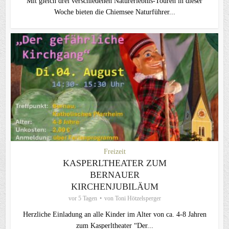
Mit gleich drei verschiedenen Naturerlebnis-Touren in dieser
Woche bieten die Chiemsee Naturführer...
Freizeit
KASPERLTHEATER ZUM
BERNAUER
KIRCHENJUBILÄUM
vor 5 Tagen
von
Toni Hötzelsperger
Herzliche Einladung an alle Kinder im Alter von ca. 4-8 Jahren
zum Kasperltheater “Der...