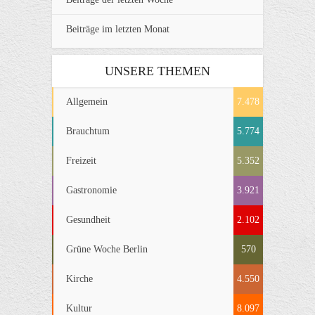
Beiträge im letzten Monat
UNSERE THEMEN
Allgemein
7.478
Brauchtum
5.774
Freizeit
5.352
Gastronomie
3.921
Gesundheit
2.102
Grüne Woche Berlin
570
Kirche
4.550
Kultur
8.097