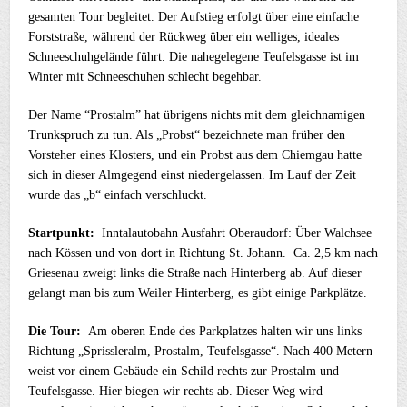
gesamten Tour begleitet. Der Aufstieg erfolgt über eine einfache
Forststraße, während der Rückweg über ein welliges, ideales
Schneeschuhgelände führt. Die nahegelegene Teufelsgasse ist im
Winter mit Schneeschuhen schlecht begehbar.
Der Name “Prostalm” hat übrigens nichts mit dem gleichnamigen
Trunkspruch zu tun. Als „Probst“ bezeichnete man früher den
Vorsteher eines Klosters, und ein Probst aus dem Chiemgau hatte
sich in dieser Almgegend einst niedergelassen. Im Lauf der Zeit
wurde das „b“ einfach verschluckt.
Startpunkt:
Inntalautobahn Ausfahrt Oberaudorf: Über Walchsee
nach Kössen und von dort in Richtung St. Johann. Ca. 2,5 km nach
Griesenau zweigt links die Straße nach Hinterberg ab. Auf dieser
gelangt man bis zum Weiler Hinterberg, es gibt einige Parkplätze.
Die Tour:
Am oberen Ende des Parkplatzes halten wir uns links
Richtung „Sprissleralm, Prostalm, Teufelsgasse“. Nach 400 Metern
weist vor einem Gebäude ein Schild rechts zur Prostalm und
Teufelsgasse. Hier biegen wir rechts ab. Dieser Weg wird