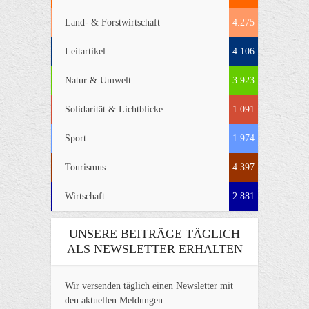
Land- & Forstwirtschaft
4.275
Leitartikel
4.106
Natur & Umwelt
3.923
Solidarität & Lichtblicke
1.091
Sport
1.974
Tourismus
4.397
Wirtschaft
2.881
UNSERE BEITRÄGE TÄGLICH
ALS NEWSLETTER ERHALTEN
Wir versenden täglich einen Newsletter mit
den aktuellen Meldungen.