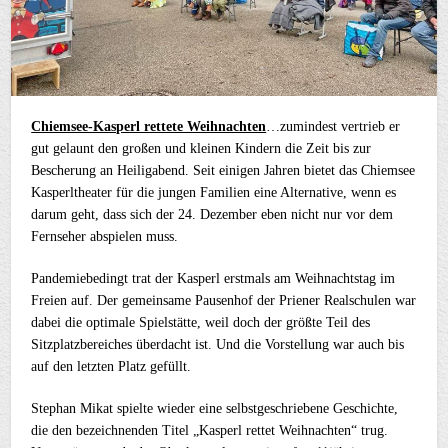
Chiemsee-Kasperl rettete Weihnachten
…zumindest vertrieb er
gut gelaunt den großen und kleinen Kindern die Zeit bis zur
Bescherung an Heiligabend. Seit einigen Jahren bietet das Chiemsee
Kasperltheater für die jungen Familien eine Alternative, wenn es
darum geht, dass sich der 24. Dezember eben nicht nur vor dem
Fernseher abspielen muss.
Pandemiebedingt trat der Kasperl erstmals am Weihnachtstag im
Freien auf. Der gemeinsame Pausenhof der Priener Realschulen war
dabei die optimale Spielstätte, weil doch der größte Teil des
Sitzplatzbereiches überdacht ist. Und die Vorstellung war auch bis
auf den letzten Platz gefüllt.
Stephan Mikat spielte wieder eine selbstgeschriebene Geschichte,
die den bezeichnenden Titel „Kasperl rettet Weihnachten“ trug.