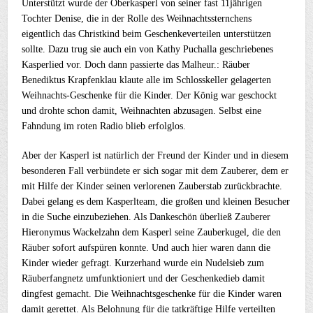
Unterstützt wurde der Oberkasperl von seiner fast 11jährigen
Tochter Denise, die in der Rolle des Weihnachtssternchens
eigentlich das Christkind beim Geschenkeverteilen unterstützen
sollte. Dazu trug sie auch ein von Kathy Puchalla geschriebenes
Kasperlied vor. Doch dann passierte das Malheur.: Räuber
Benediktus Krapfenklau klaute alle im Schlosskeller gelagerten
Weihnachts-Geschenke für die Kinder. Der König war geschockt
und drohte schon damit, Weihnachten abzusagen. Selbst eine
Fahndung im roten Radio blieb erfolglos.
Aber der Kasperl ist natürlich der Freund der Kinder und in diesem
besonderen Fall verbündete er sich sogar mit dem Zauberer, dem er
mit Hilfe der Kinder seinen verlorenen Zauberstab zurückbrachte.
Dabei gelang es dem Kasperlteam, die großen und kleinen Besucher
in die Suche einzubeziehen. Als Dankeschön überließ Zauberer
Hieronymus Wackelzahn dem Kasperl seine Zauberkugel, die den
Räuber sofort aufspüren konnte. Und auch hier waren dann die
Kinder wieder gefragt. Kurzerhand wurde ein Nudelsieb zum
Räuberfangnetz umfunktioniert und der Geschenkedieb damit
dingfest gemacht. Die Weihnachtsgeschenke für die Kinder waren
damit gerettet. Als Belohnung für die tatkräftige Hilfe verteilten