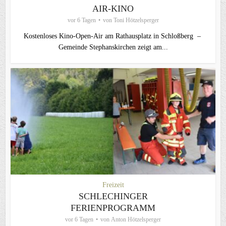
AIR-KINO
vor 6 Tagen
von
Toni Hötzelsperger
Kostenloses Kino-Open-Air am Rathausplatz in Schloßberg –
Gemeinde Stephanskirchen zeigt am...
Freizeit
SCHLECHINGER
FERIENPROGRAMM
vor 6 Tagen
von
Anton Hötzelsperger