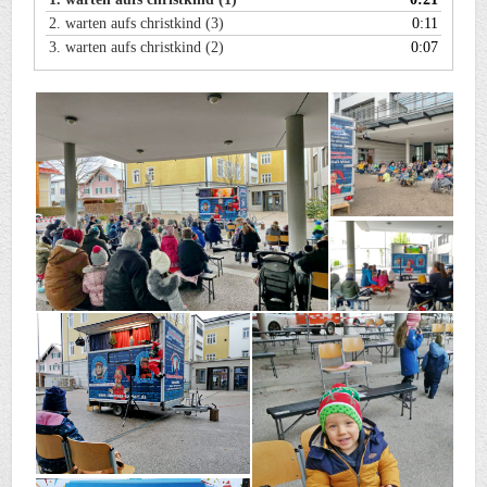
2.
warten aufs christkind (3)
0:11
3.
warten aufs christkind (2)
0:07