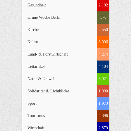
Gesundheit
2.102
Grüne Woche Berlin
570
Kirche
4.550
Kultur
8.096
Land- & Forstwirtschaft
4.274
Leitartikel
4.104
Natur & Umwelt
3.921
Solidarität & Lichtblicke
1.090
Sport
1.973
Tourismus
4.396
Wirtschaft
2.879