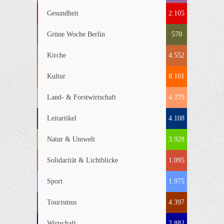
Gesundheit
2.105
Grüne Woche Berlin
570
Kirche
4.552
Kultur
8.101
Land- & Forstwirtschaft
4.279
Leitartikel
4.108
Natur & Umwelt
3.928
Solidarität & Lichtblicke
1.095
Sport
1.975
Tourismus
4.397
Wirtschaft
2.882