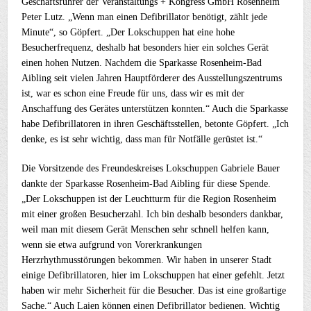
Geschäftsführer der Veranstaltungs + Kongress GmbH Rosenheim
Peter Lutz. „Wenn man einen Defibrillator benötigt, zählt jede
Minute“, so Göpfert. „Der Lokschuppen hat eine hohe
Besucherfrequenz, deshalb hat besonders hier ein solches Gerät
einen hohen Nutzen. Nachdem die Sparkasse Rosenheim-Bad
Aibling seit vielen Jahren Hauptförderer des Ausstellungszentrums
ist, war es schon eine Freude für uns, dass wir es mit der
Anschaffung des Gerätes unterstützen konnten.“ Auch die Sparkasse
habe Defibrillatoren in ihren Geschäftsstellen, betonte Göpfert. „Ich
denke, es ist sehr wichtig, dass man für Notfälle gerüstet ist.“
Die Vorsitzende des Freundeskreises Lokschuppen Gabriele Bauer
dankte der Sparkasse Rosenheim-Bad Aibling für diese Spende.
„Der Lokschuppen ist der Leuchtturm für die Region Rosenheim
mit einer großen Besucherzahl. Ich bin deshalb besonders dankbar,
weil man mit diesem Gerät Menschen sehr schnell helfen kann,
wenn sie etwa aufgrund von Vorerkrankungen
Herzrhythmusstörungen bekommen. Wir haben in unserer Stadt
einige Defibrillatoren, hier im Lokschuppen hat einer gefehlt. Jetzt
haben wir mehr Sicherheit für die Besucher. Das ist eine großartige
Sache.“ Auch Laien können einen Defibrillator bedienen. Wichtig