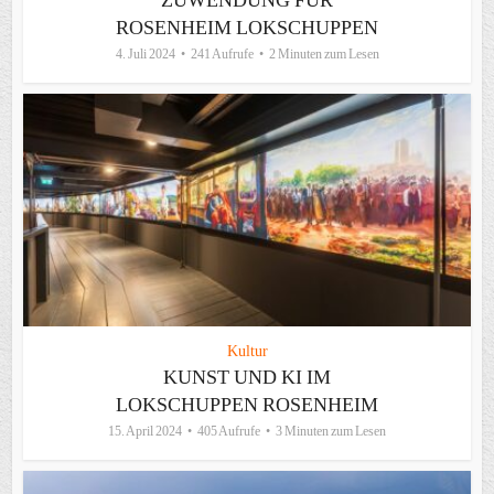
ZUWENDUNG FÜR
ROSENHEIM LOKSCHUPPEN
4. Juli 2024
241 Aufrufe
2 Minuten zum Lesen
Kultur
KUNST UND KI IM
LOKSCHUPPEN ROSENHEIM
15. April 2024
405 Aufrufe
3 Minuten zum Lesen