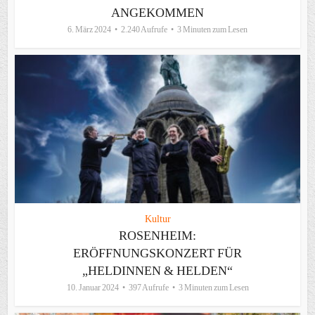
ANGEKOMMEN
6. März 2024
2.240 Aufrufe
3 Minuten zum Lesen
Kultur
ROSENHEIM:
ERÖFFNUNGSKONZERT FÜR
„HELDINNEN & HELDEN“
10. Januar 2024
397 Aufrufe
3 Minuten zum Lesen