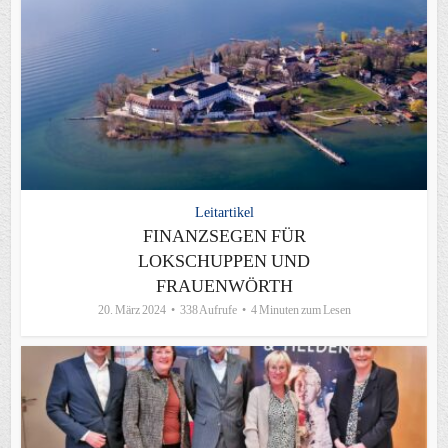
Leitartikel
FINANZSEGEN FÜR
LOKSCHUPPEN UND
FRAUENWÖRTH
20. März 2024
338 Aufrufe
4 Minuten zum Lesen