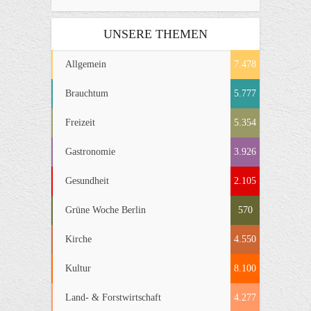
UNSERE THEMEN
Allgemein
7.478
Brauchtum
5.777
Freizeit
5.354
Gastronomie
3.926
Gesundheit
2.105
Grüne Woche Berlin
570
Kirche
4.550
Kultur
8.100
Land- & Forstwirtschaft
4.277