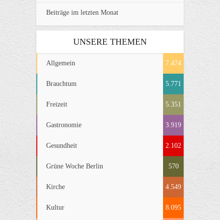
Beiträge im letzten Monat
UNSERE THEMEN
Allgemein
7.474
Brauchtum
5.771
Freizeit
5.351
Gastronomie
3.919
Gesundheit
2.102
Grüne Woche Berlin
570
Kirche
4.549
Kultur
8.095