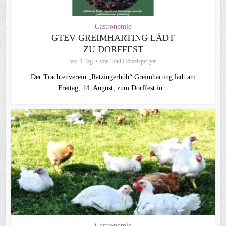
Gastronomie
GTEV GREIMHARTING LÄDT
ZU DORFFEST
vor 1 Tag
von
Toni Hötzelsperger
Der Trachtenverein „Ratzingerhöh“ Greimharting lädt am
Freitag, 14. August, zum Dorffest in...
Gastronomie