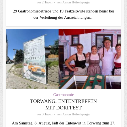
vor 2 Tagen
von
Anton Hötzelsperger
29 Gastronomiebetriebe und 19 Festzeltwirte standen heuer bei
der Verleihung der Auszeichnungen...
Gastronomie
TÖRWANG: ENTENTREFFEN
MIT DORFFEST
vor 3 Tagen
von
Anton Hötzelsperger
Am Samstag, 8. August, lädt der Entenwirt in Törwang zum 27.