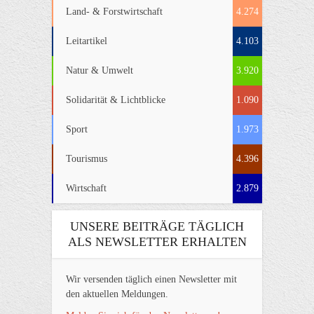
Land- & Forstwirtschaft
4.274
Leitartikel
4.103
Natur & Umwelt
3.920
Solidarität & Lichtblicke
1.090
Sport
1.973
Tourismus
4.396
Wirtschaft
2.879
UNSERE BEITRÄGE TÄGLICH
ALS NEWSLETTER ERHALTEN
Wir versenden täglich einen Newsletter mit
den aktuellen Meldungen.