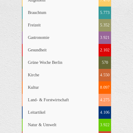
Allgemein
7.476
Brauchtum
5.773
Freizeit
5.352
Gastronomie
3.921
Gesundheit
2.102
Grüne Woche Berlin
570
Kirche
4.550
Kultur
8.097
Land- & Forstwirtschaft
4.275
Leitartikel
4.106
Natur & Umwelt
3.922