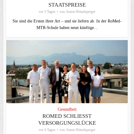
STAATSPREISE
vor 3 Tagen
von
Anton Hötzelsperger
Sie sind die Ersten ihrer Art – und sie liefern ab. In der RoMed-
MTR-Schule haben neun künftige...
Gesundheit
ROMED SCHLIESST V
ERSORGUNGSLÜCKE
vor 4 Tagen
von
Anton Hötzelsperger