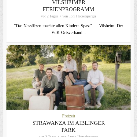
VILSHEIMER
FERIENPROGRAMM
vor 2 Tagen
von
Toni Hötzelsperger
“Das Nassfilzen machte allen Kindern Spass” – Vilsheim. Der
VdK-Ortsverband...
Freizeit
STRAWANZA IM AIBLINGER
PARK
vor 2 Tagen
von
Anton Hötzelsperger