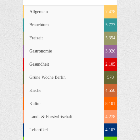
Allgemein
7.478
Brauchtum
5.777
Freizeit
5.354
Gastronomie
3.926
Gesundheit
2.105
Grüne Woche Berlin
570
Kirche
4.550
Kultur
8.101
Land- & Forstwirtschaft
4.278
Leitartikel
4.107