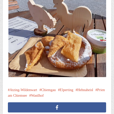
Atzing-Wildenwart
Chiemgau
Elperting
Hehnaheisl
Prien
am Chiemsee
Wastlhof