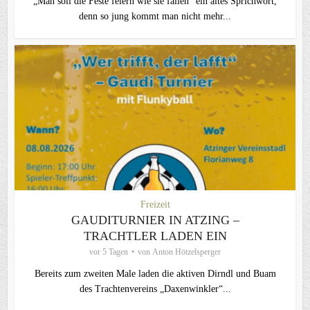
„Man soll die Feste feiern wie sie fallen“ ein altes Sprichwort,
denn so jung kommt man nicht mehr...
Freizeit
GAUDITURNIER IN ATZING –
TRACHTLER LADEN EIN
vor 5 Tagen
von
Anton Hötzelsperger
Bereits zum zweiten Male laden die aktiven Dirndl und Buam
des Trachtenvereins „Daxenwinkler“...