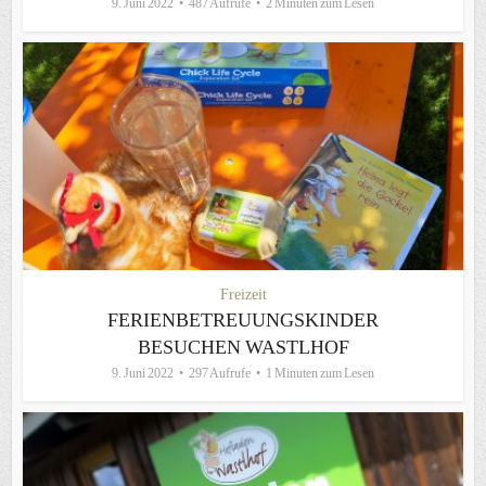
9. Juni 2022
487 Aufrufe
2 Minuten zum Lesen
Freizeit
FERIENBETREUUNGSKINDER
BESUCHEN WASTLHOF
9. Juni 2022
297 Aufrufe
1 Minuten zum Lesen