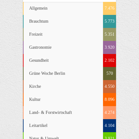
Allgemein
7.476
Brauchtum
5.773
Freizeit
5.351
Gastronomie
3.920
Gesundheit
2.102
Grüne Woche Berlin
570
Kirche
4.550
Kultur
8.096
Land- & Forstwirtschaft
4.274
Leitartikel
4.104
Natur & Umwelt
3.921