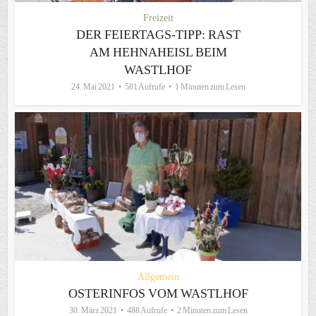
Freizeit
DER FEIERTAGS-TIPP: RAST
AM HEHNAHEISL BEIM
WASTLHOF
24. Mai 2021
581 Aufrufe
1 Minuten zum Lesen
Allgemein
OSTERINFOS VOM WASTLHOF
30. März 2021
488 Aufrufe
2 Minuten zum Lesen