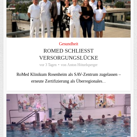
Gesundheit
ROMED SCHLIESST V
ERSORGUNGSLÜCKE
vor 3 Tagen
von
Anton Hötzelsperger
RoMed Klinikum Rosenheim als SAV-Zentrum zugelassen –
erneute Zertifizierung als Überregionales...