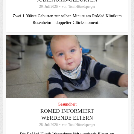
29. Juli 2026
von
Toni Hötzelsperger
Zwei 1.000ste Geburten zur selben Minute am RoMed Klinikum
Rosenheim – doppelter Glücksmoment...
Gesundheit
ROMED INFORMIERT
WERDENDE ELTERN
28. Juli 2026
von
Toni Hötzelsperger