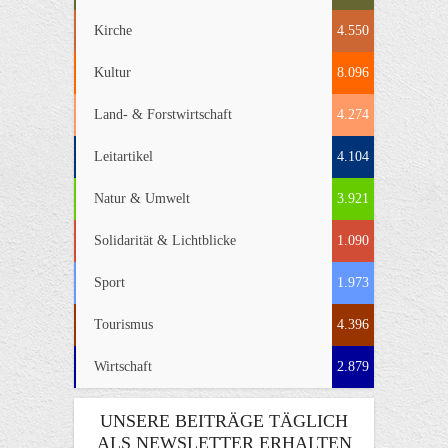
Kirche
4.550
Kultur
8.096
Land- & Forstwirtschaft
4.274
Leitartikel
4.104
Natur & Umwelt
3.921
Solidarität & Lichtblicke
1.090
Sport
1.973
Tourismus
4.396
Wirtschaft
2.879
UNSERE BEITRÄGE TÄGLICH
ALS NEWSLETTER ERHALTEN