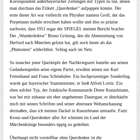
Korrespondent außerbayerischer Zeitungen mit Typen zu tun, denen
man durchaus das Etikett „Querdenker“ aufpappen könnte. Der
erste dieser Art war vielleicht ein Physiker namens Groll, der das
Perpetuum mobile errechnet haben wollte und dies so präzise
nachwies, dass 1951 sogar der SPIEGEL meinen Bericht brachte.
Der „Wunderdoktor“ Bruno Gröning, den die Abenezeitung von
Herford nach München gelotst hat, gilt noch heute als das
„Phänomen“ schlechthin. Schlag nach im Netz.
So mancher jener Querköpfe der Nachkriegszeit bastelte aus seinen
Gedankenspielen seine eigene Partei, erwähnt seinen nur Karl
Feitenhansl und Franz Schönhuber. Ein hochprozentiger Sonderling
wurde gar bayerischer Staatsminister, er hieß Alfred Loritz. Ein
eben solcher Typ, der fränkische Kommunarde Dieter Kunzelmann,
war bei mir zuhause ein eher ungebetener Dauergast; er überhäufte
mich mit seinen Schriften und seiner abstrusen Weltanschauung
dermaßen, dass ich meinen Dackel in Kunzelmann umtaufte. Fazit:
Kreuz-und-Querdenker aller Art scheinen im Land der
Märchenkönige besonders üppig zu gedeihen.
Überhaupt nicht vorstellbar ohne Querdenker ist die