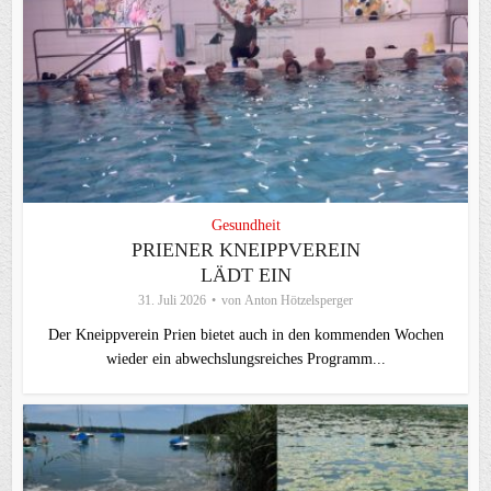
Gesundheit
PRIENER KNEIPPVEREIN
LÄDT EIN
31. Juli 2026
von
Anton Hötzelsperger
Der Kneippverein Prien bietet auch in den kommenden Wochen
wieder ein abwechslungsreiches Programm...