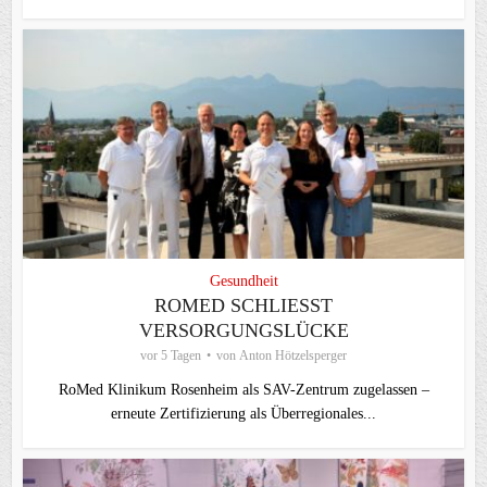
Gesundheit
ROMED SCHLIESST V
ERSORGUNGSLÜCKE
vor 5 Tagen
von
Anton Hötzelsperger
RoMed Klinikum Rosenheim als SAV-Zentrum zugelassen –
erneute Zertifizierung als Überregionales...