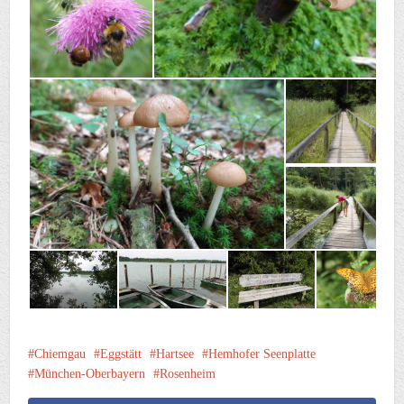
Chiemgau
Eggstätt
Hartsee
Hemhofer Seenplatte
München-Oberbayern
Rosenheim