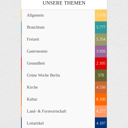
UNSERE THEMEN
Allgemein
7.478
Brauchtum
5.777
Freizeit
5.354
Gastronomie
3.926
Gesundheit
2.105
Grüne Woche Berlin
570
Kirche
4.550
Kultur
8.100
Land- & Forstwirtschaft
4.277
Leitartikel
4.107