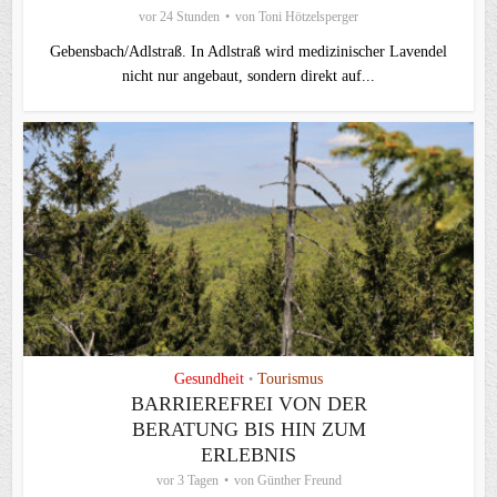
vor 24 Stunden
von
Toni Hötzelsperger
Gebensbach/Adlstraß. In Adlstraß wird medizinischer Lavendel
nicht nur angebaut, sondern direkt auf...
Gesundheit
Tourismus
•
BARRIEREFREI VON DER
BERATUNG BIS HIN ZUM
ERLEBNIS
vor 3 Tagen
von
Günther Freund